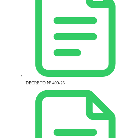
DECRETO Nº 490-26