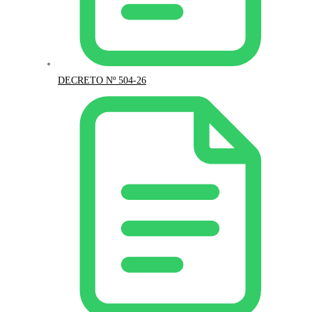
DECRETO Nº 504-26