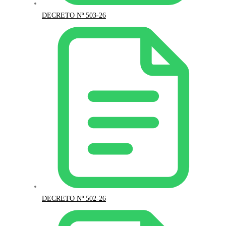
DECRETO Nº 503-26
DECRETO Nº 502-26