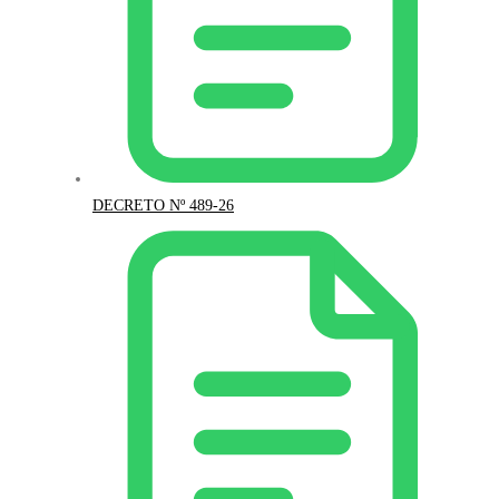
DECRETO Nº 489-26