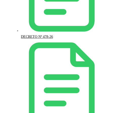
DECRETO Nº 478-26