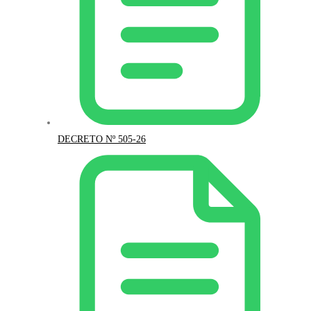
DECRETO Nº 505-26