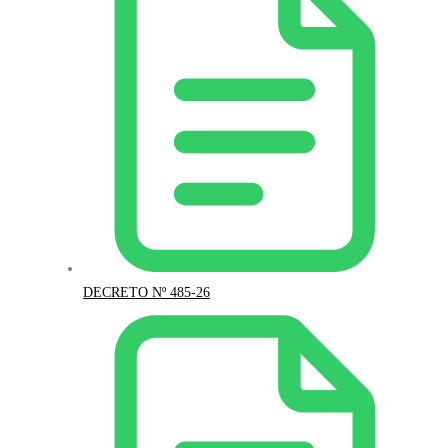
DECRETO Nº 485-26