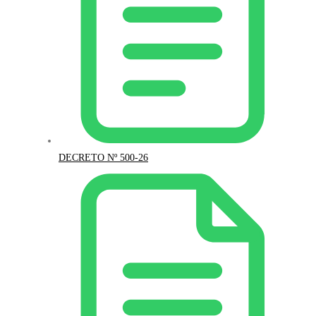
DECRETO Nº 500-26