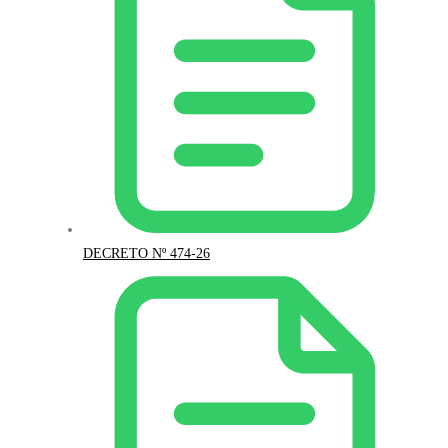
DECRETO Nº 474-26