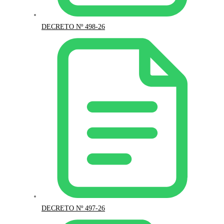
DECRETO Nº 498-26
DECRETO Nº 497-26