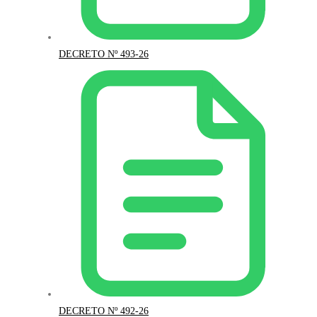
DECRETO Nº 493-26
DECRETO Nº 492-26