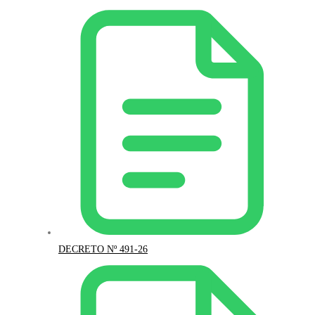
DECRETO Nº 491-26