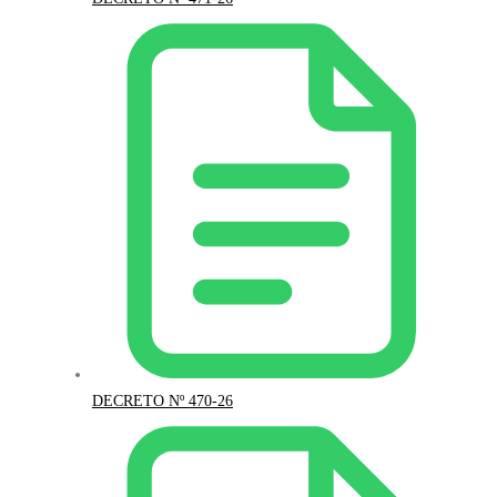
DECRETO Nº 470-26