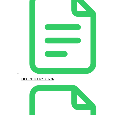
DECRETO Nº 501-26