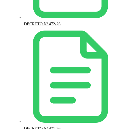
DECRETO Nº 472-26
DECRETO Nº 471-26