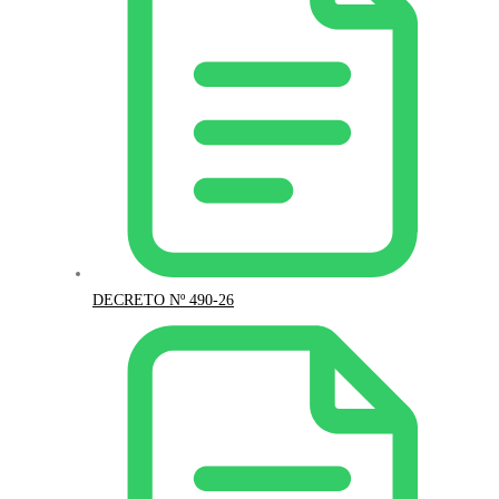
DECRETO Nº 490-26