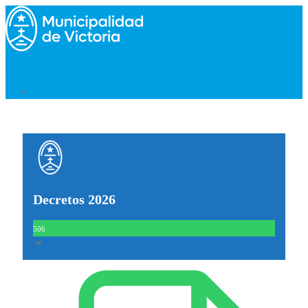
Saltar
al
contenido
Menú
Volver al Inicio
Decretos 2026
506