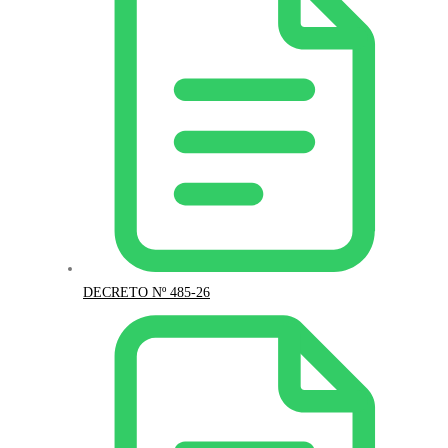
DECRETO Nº 485-26