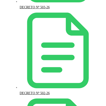
DECRETO Nº 503-26
DECRETO Nº 502-26