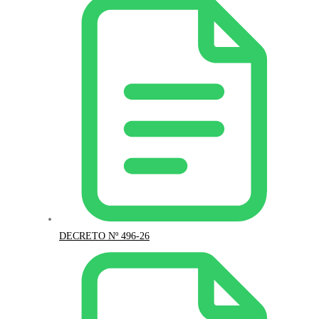
DECRETO Nº 496-26