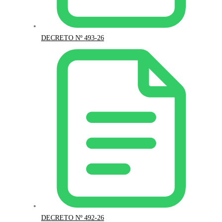
DECRETO Nº 493-26
DECRETO Nº 492-26