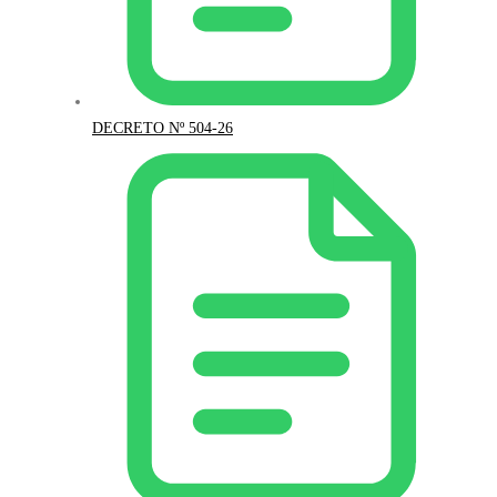
DECRETO Nº 504-26