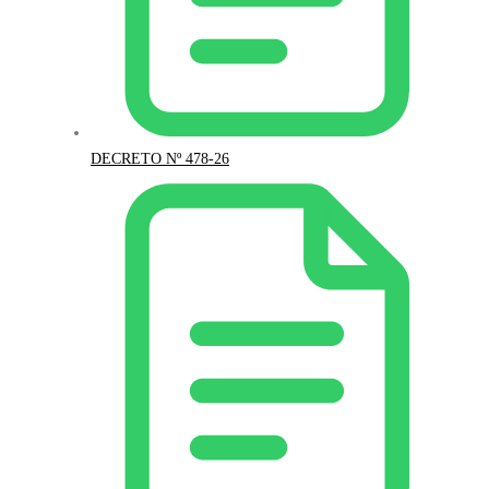
DECRETO Nº 478-26