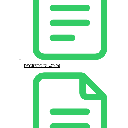
DECRETO Nº 479-26