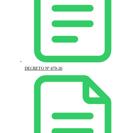
DECRETO Nº 479-26