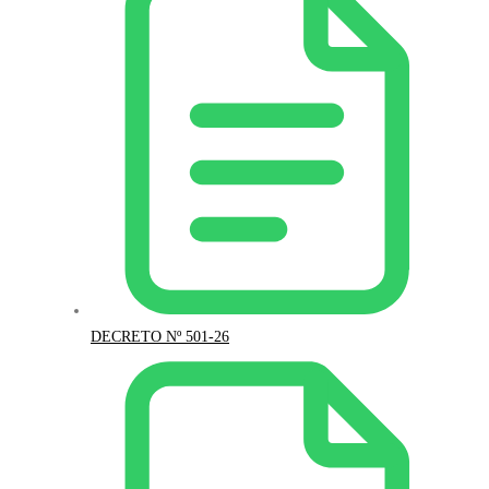
DECRETO Nº 501-26