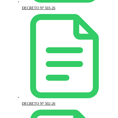
DECRETO Nº 503-26
DECRETO Nº 502-26