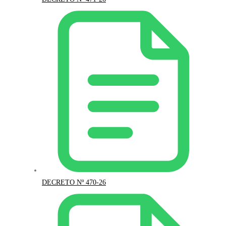
DECRETO Nº 470-26