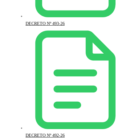
DECRETO Nº 493-26
DECRETO Nº 492-26