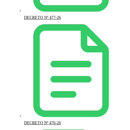
DECRETO Nº 477-26
DECRETO Nº 476-26