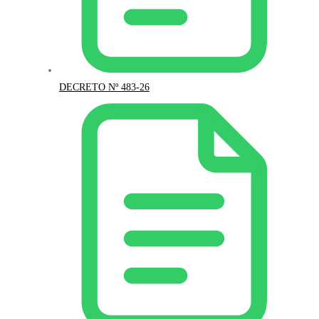
DECRETO Nº 483-26