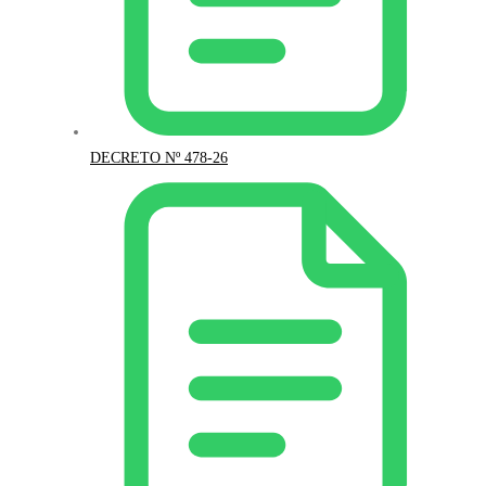
DECRETO Nº 478-26