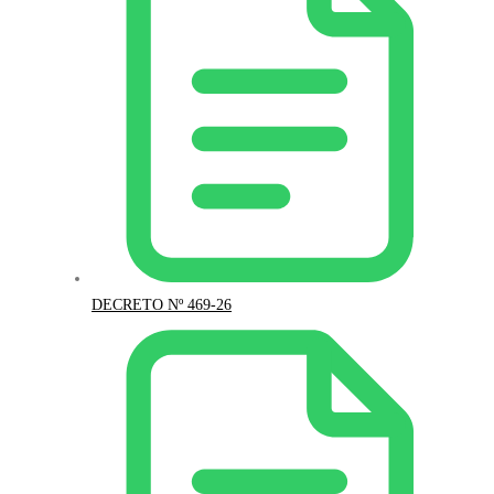
DECRETO Nº 469-26