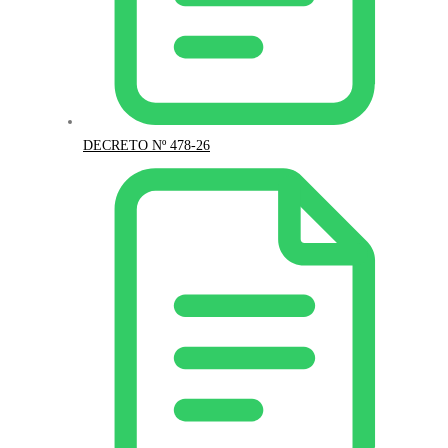
DECRETO Nº 478-26