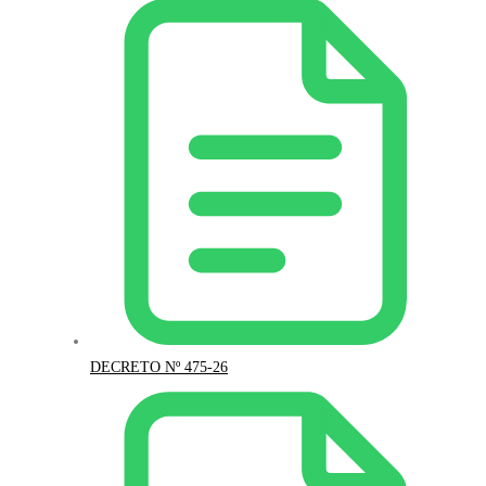
DECRETO Nº 475-26