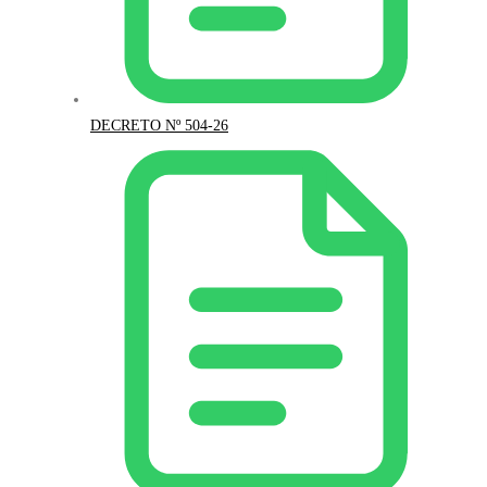
DECRETO Nº 504-26