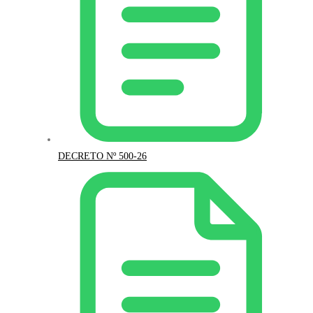
DECRETO Nº 500-26