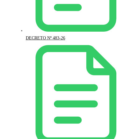
DECRETO Nº 483-26