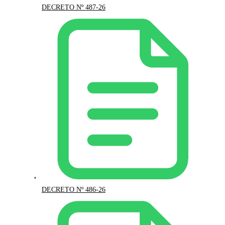
DECRETO Nº 487-26
DECRETO Nº 486-26