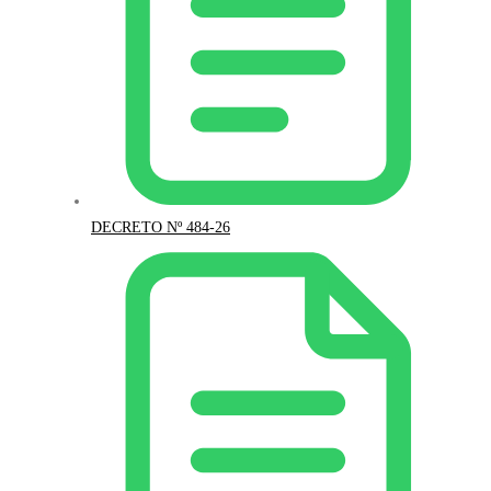
DECRETO Nº 484-26