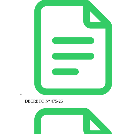
DECRETO Nº 475-26