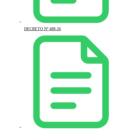
DECRETO Nº 488-26