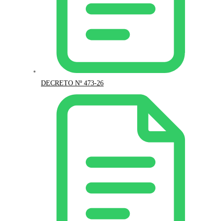
DECRETO Nº 473-26