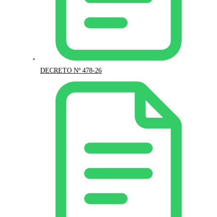
DECRETO Nº 478-26