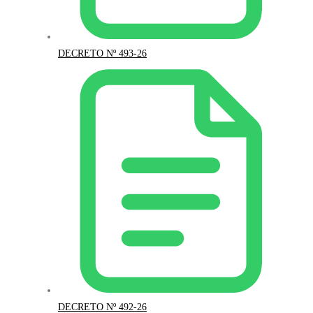
DECRETO Nº 493-26
DECRETO Nº 492-26