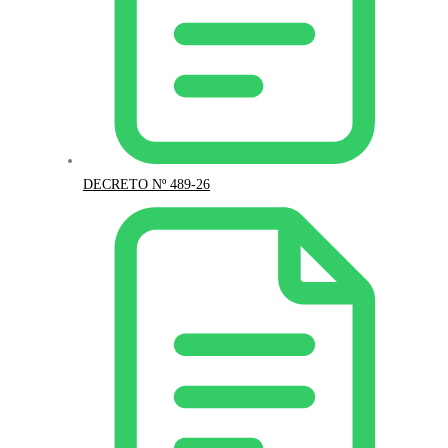
DECRETO Nº 489-26