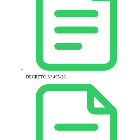
DECRETO Nº 495-26