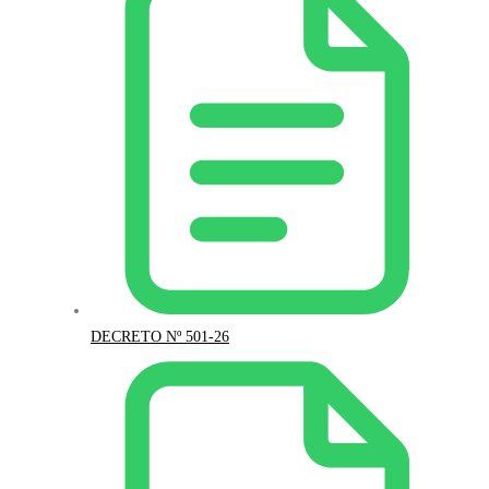
DECRETO Nº 501-26