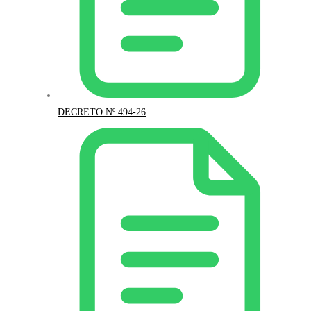
DECRETO Nº 494-26