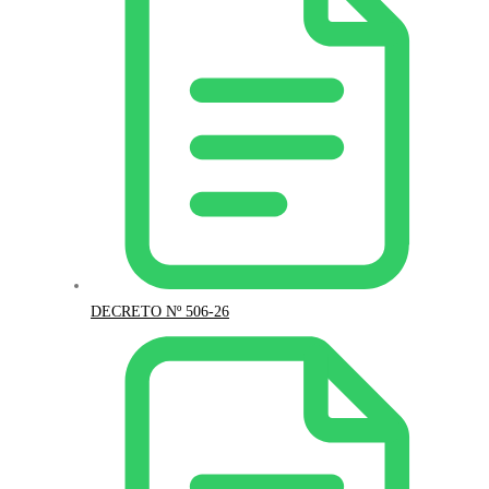
DECRETO Nº 506-26