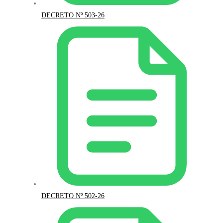
DECRETO Nº 503-26
DECRETO Nº 502-26