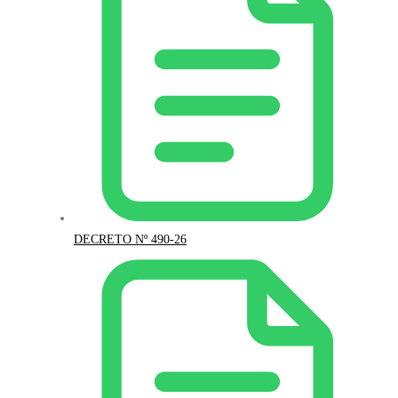
DECRETO Nº 490-26