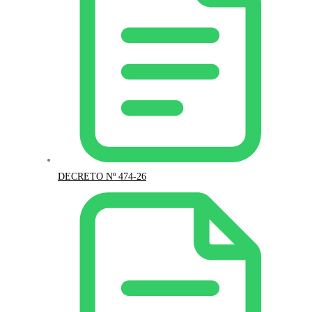
DECRETO Nº 474-26