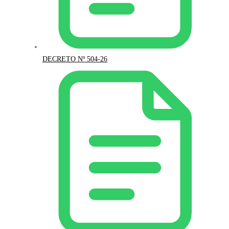
DECRETO Nº 504-26