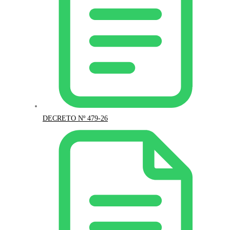
DECRETO Nº 479-26