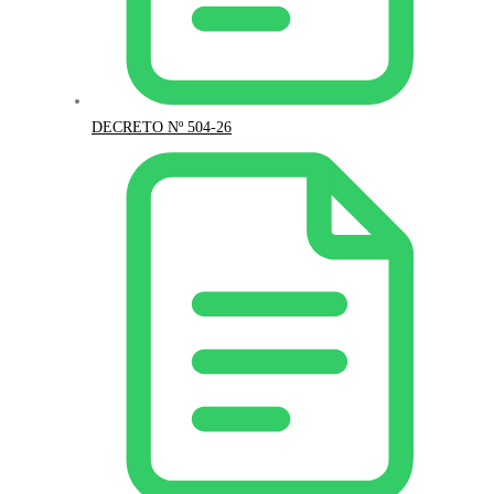
DECRETO Nº 504-26