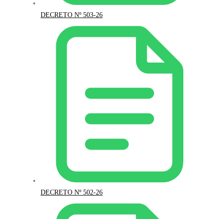
DECRETO Nº 503-26
DECRETO Nº 502-26