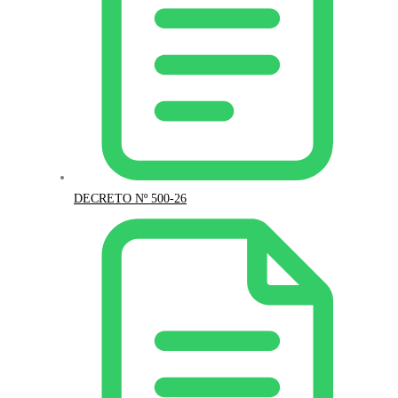
DECRETO Nº 500-26