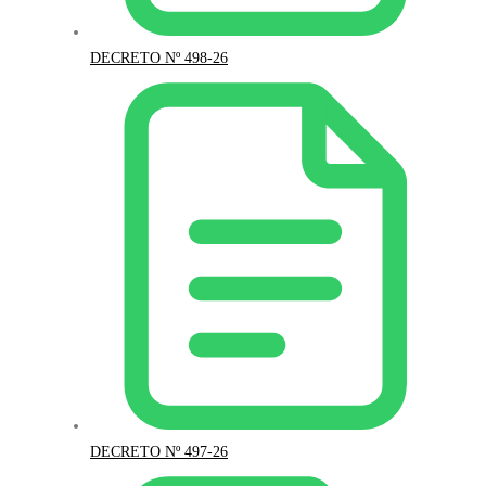
DECRETO Nº 498-26
DECRETO Nº 497-26