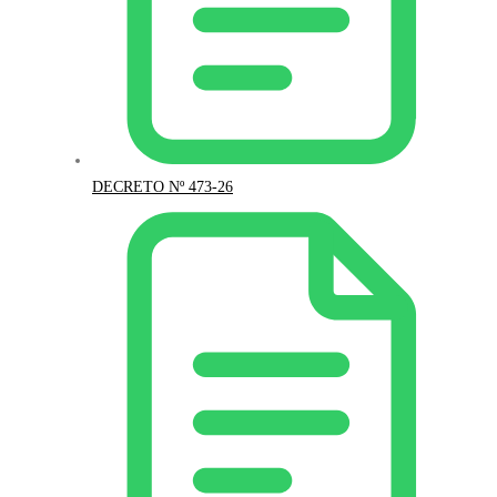
DECRETO Nº 473-26