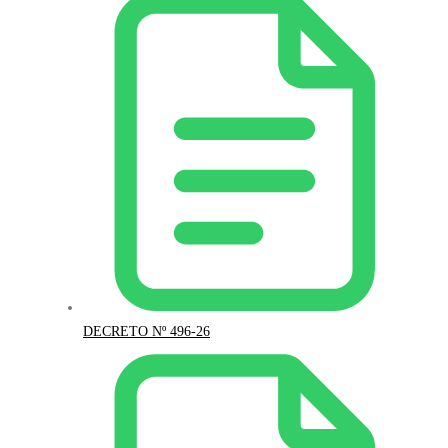
DECRETO Nº 496-26