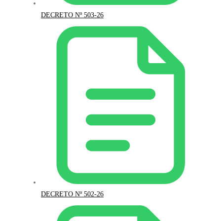
DECRETO Nº 503-26
DECRETO Nº 502-26