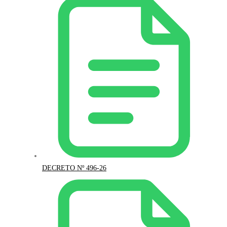
DECRETO Nº 496-26