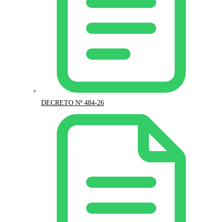
DECRETO Nº 484-26