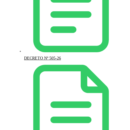
DECRETO Nº 505-26