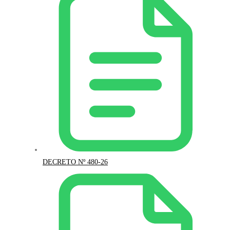
DECRETO Nº 480-26