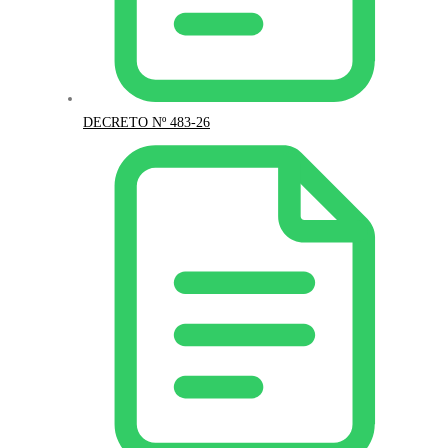
DECRETO Nº 483-26