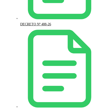
DECRETO Nº 488-26