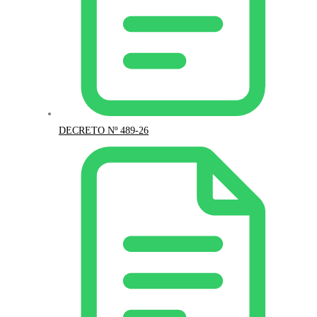
DECRETO Nº 489-26