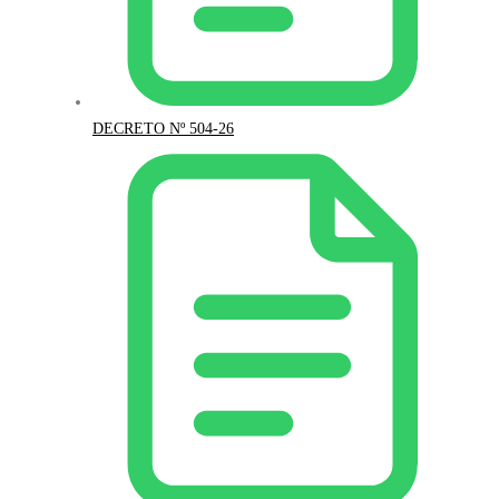
DECRETO Nº 504-26