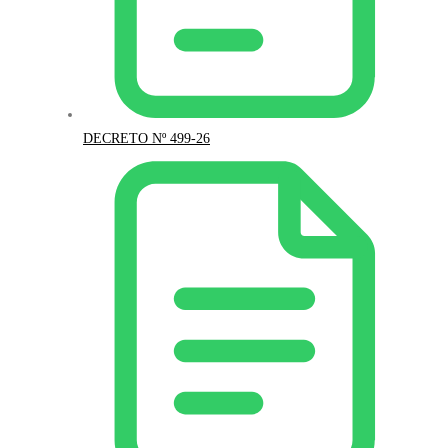
DECRETO Nº 499-26