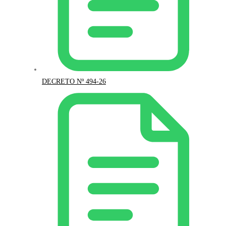
DECRETO Nº 494-26