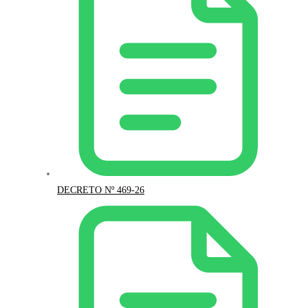
DECRETO Nº 469-26