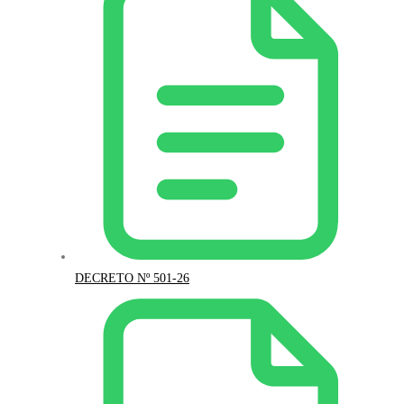
DECRETO Nº 501-26