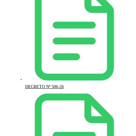
DECRETO Nº 506-26