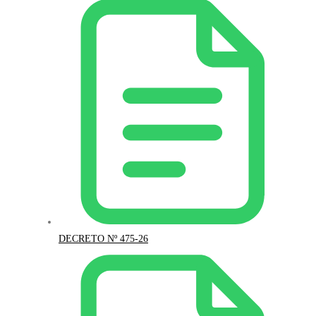
DECRETO Nº 475-26