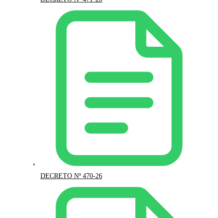
DECRETO Nº 470-26