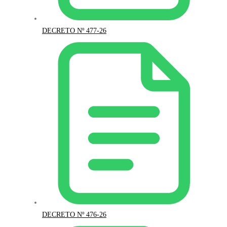
DECRETO Nº 477-26
DECRETO Nº 476-26