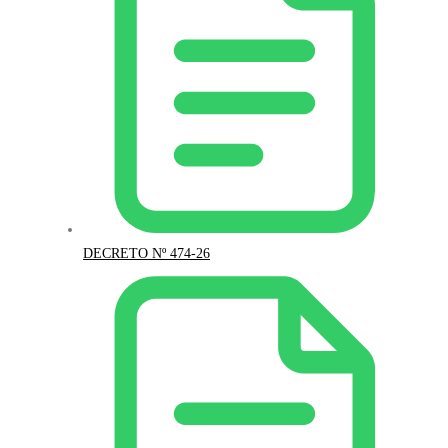
DECRETO Nº 474-26