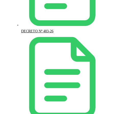
DECRETO Nº 483-26