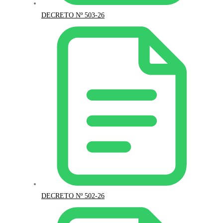
DECRETO Nº 503-26
DECRETO Nº 502-26