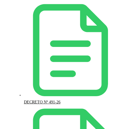
DECRETO Nº 491-26