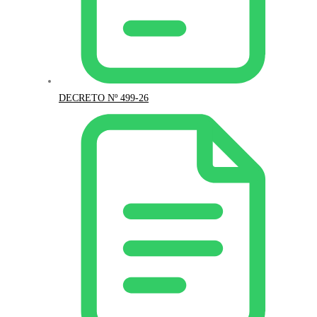
DECRETO Nº 499-26