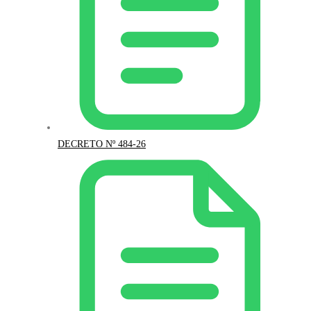
DECRETO Nº 484-26