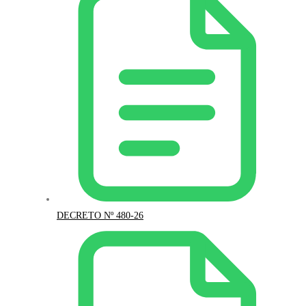
DECRETO Nº 480-26