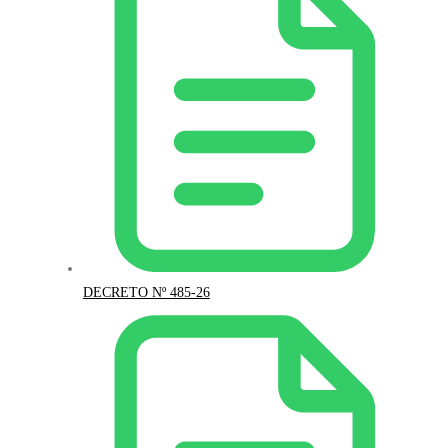
DECRETO Nº 485-26