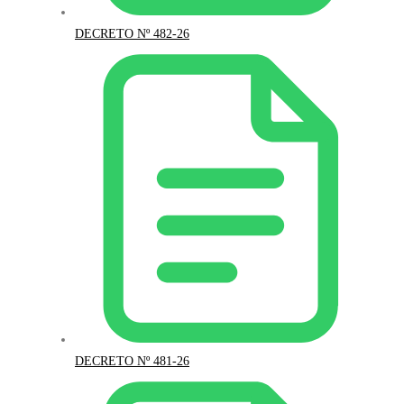
DECRETO Nº 482-26
DECRETO Nº 481-26