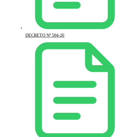
DECRETO Nº 504-26