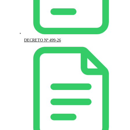
DECRETO Nº 499-26