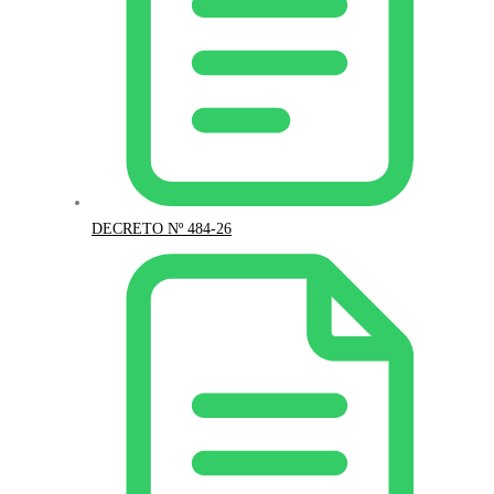
DECRETO Nº 484-26