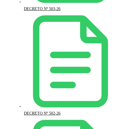
DECRETO Nº 503-26
DECRETO Nº 502-26