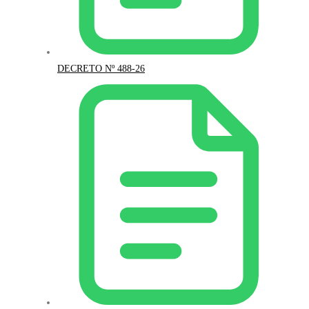
DECRETO Nº 488-26