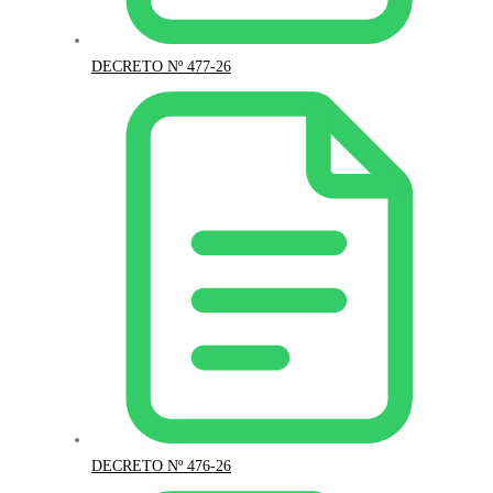
DECRETO Nº 477-26
DECRETO Nº 476-26