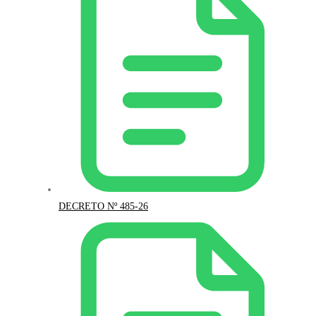
DECRETO Nº 485-26