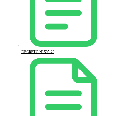
DECRETO Nº 505-26