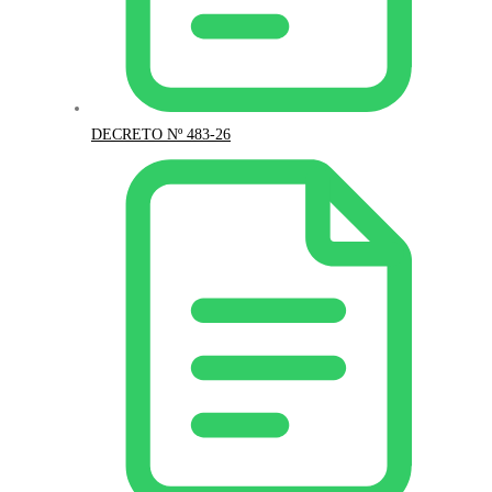
DECRETO Nº 483-26