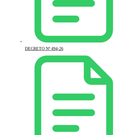
DECRETO Nº 494-26