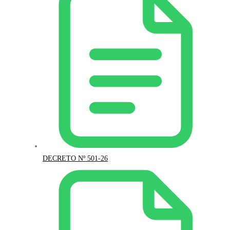
DECRETO Nº 501-26