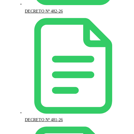
DECRETO Nº 482-26
DECRETO Nº 481-26