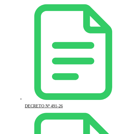
DECRETO Nº 491-26