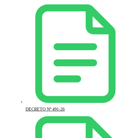
DECRETO Nº 491-26