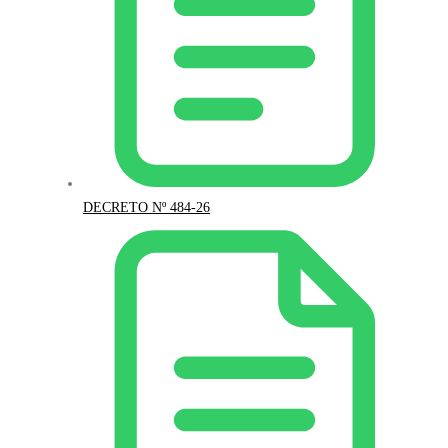
DECRETO Nº 484-26