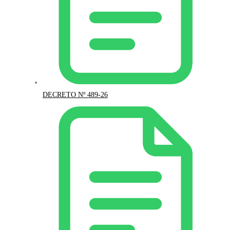
DECRETO Nº 489-26