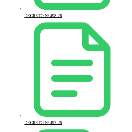
DECRETO Nº 498-26
DECRETO Nº 497-26