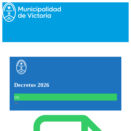
Saltar
al
contenido
Menú
Volver al Inicio
Decretos 2026
506