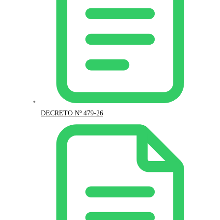
DECRETO Nº 479-26