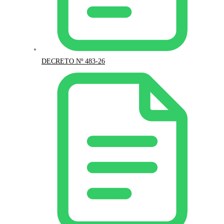
DECRETO Nº 483-26