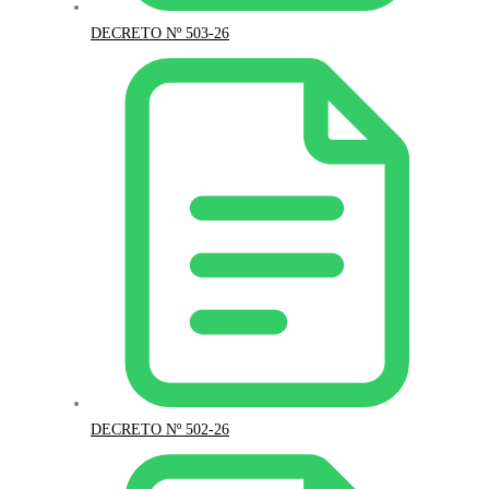
DECRETO Nº 503-26
DECRETO Nº 502-26