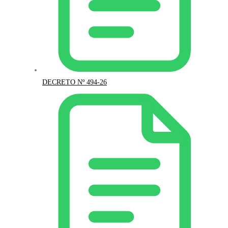
DECRETO Nº 494-26