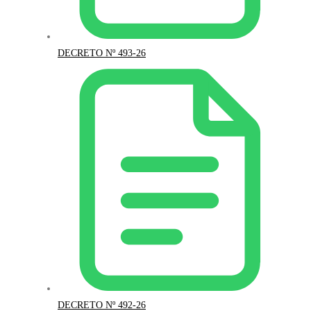
DECRETO Nº 493-26
DECRETO Nº 492-26