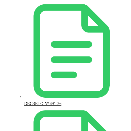
DECRETO Nº 491-26