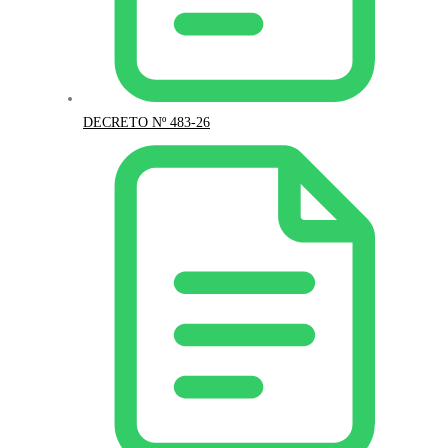
DECRETO Nº 483-26