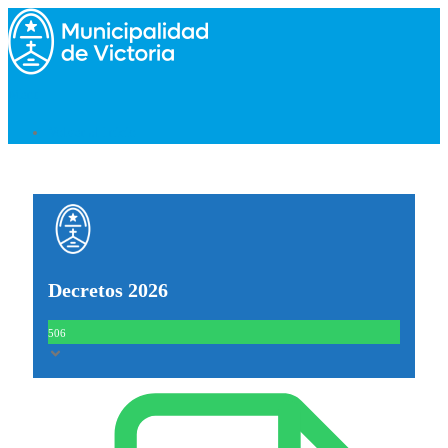
Saltar
al
contenido
Menú
Volver al Inicio
Decretos 2026
506