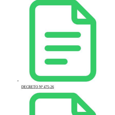
DECRETO Nº 475-26