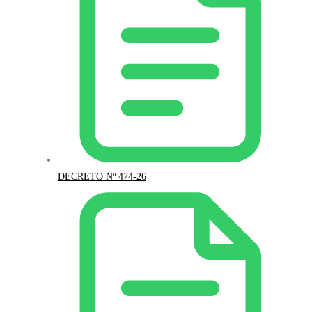
DECRETO Nº 474-26