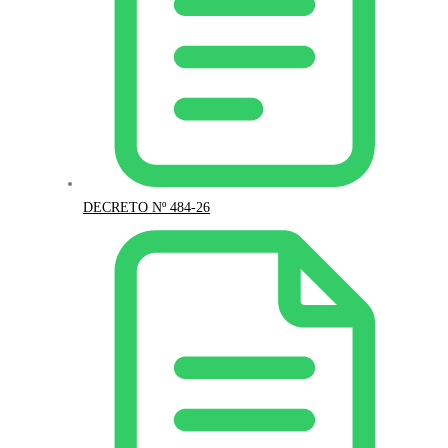
DECRETO Nº 484-26