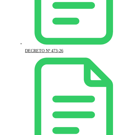
DECRETO Nº 473-26