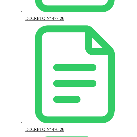
DECRETO Nº 477-26
DECRETO Nº 476-26