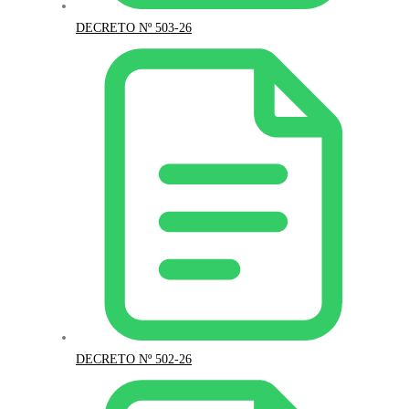
DECRETO Nº 503-26
DECRETO Nº 502-26