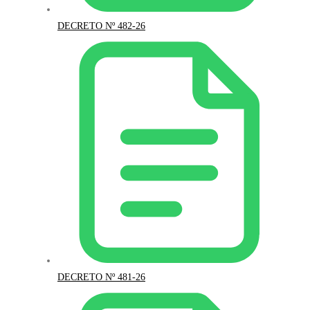
DECRETO Nº 482-26
DECRETO Nº 481-26