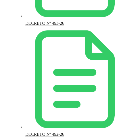
DECRETO Nº 493-26
DECRETO Nº 492-26