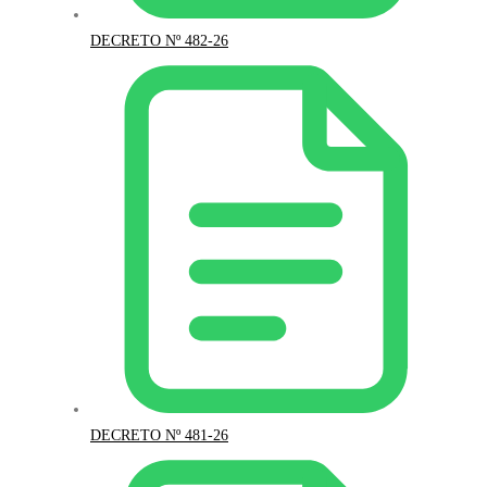
DECRETO Nº 482-26
DECRETO Nº 481-26