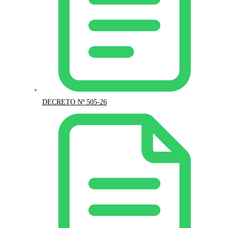
DECRETO Nº 505-26