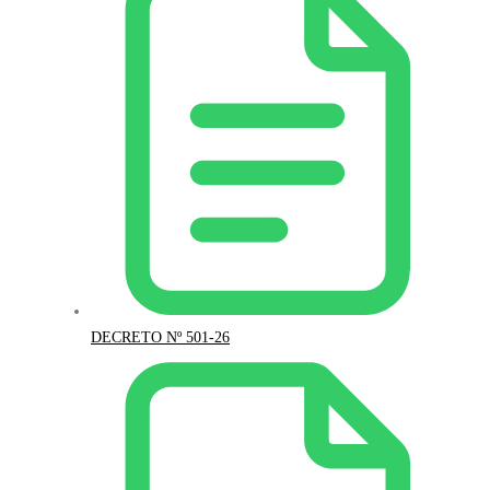
DECRETO Nº 501-26