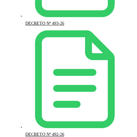
DECRETO Nº 493-26
DECRETO Nº 492-26