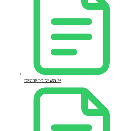
DECRETO Nº 469-26