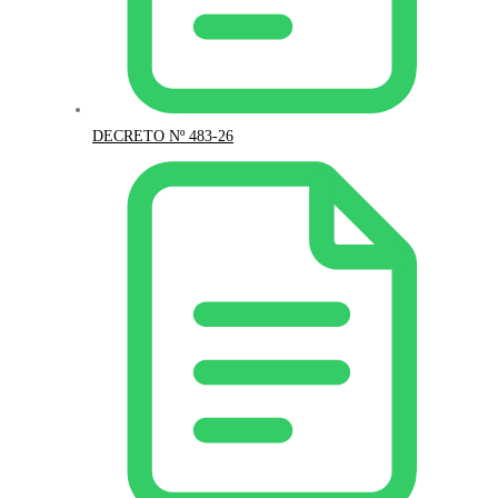
DECRETO Nº 483-26