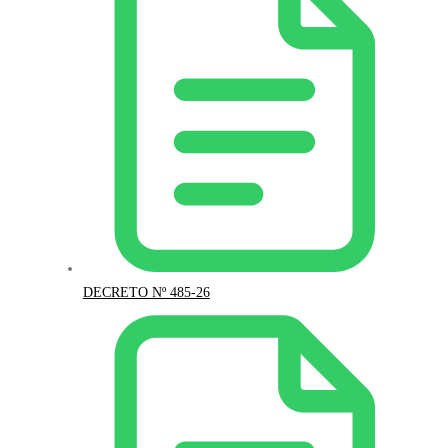
DECRETO Nº 485-26