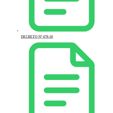
DECRETO Nº 478-26