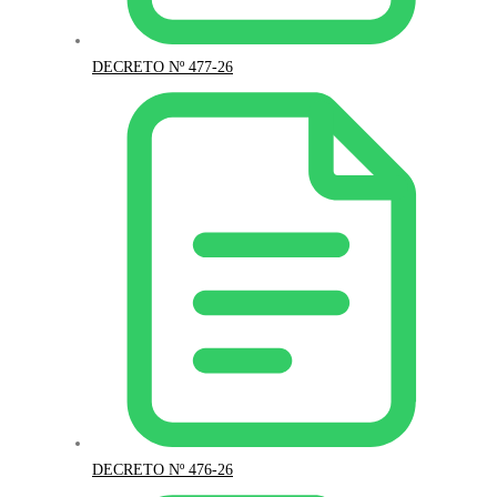
DECRETO Nº 477-26
DECRETO Nº 476-26