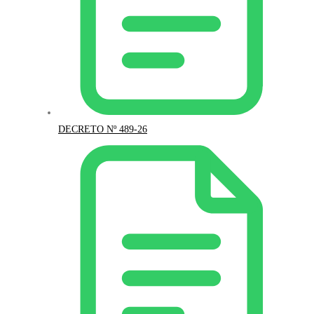
DECRETO Nº 489-26