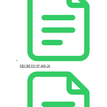
DECRETO Nº 469-26