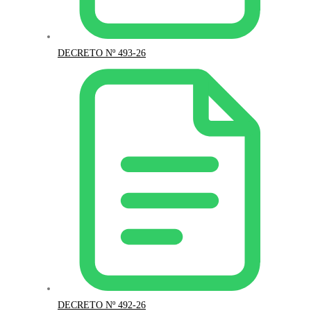
DECRETO Nº 493-26
DECRETO Nº 492-26