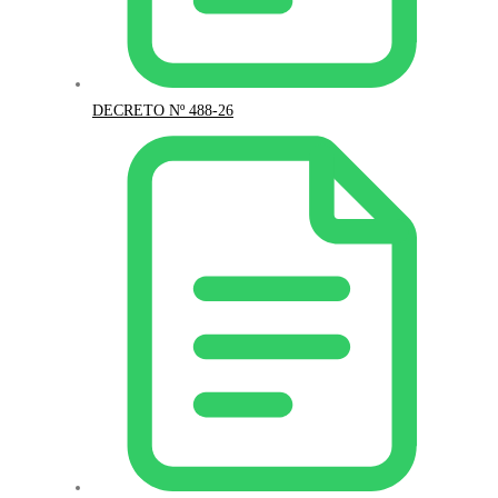
DECRETO Nº 488-26