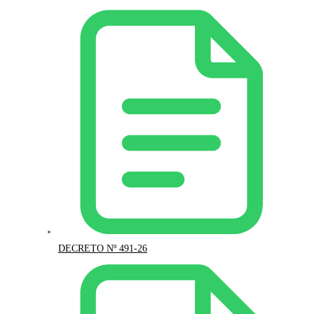
DECRETO Nº 491-26