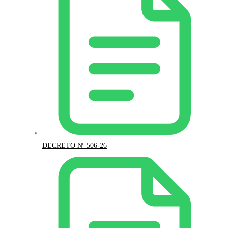
DECRETO Nº 506-26