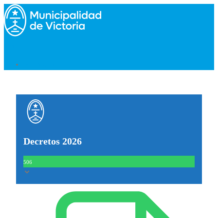
Saltar
al
contenido
Menú
Volver al Inicio
Decretos 2026
506