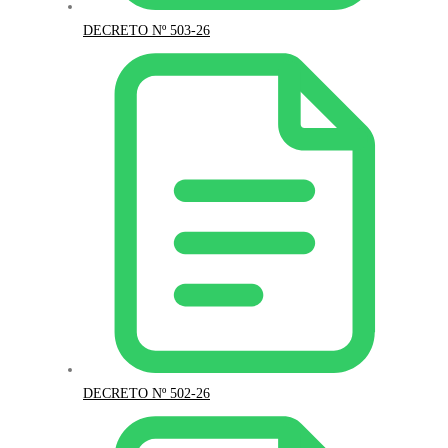
DECRETO Nº 503-26
DECRETO Nº 502-26