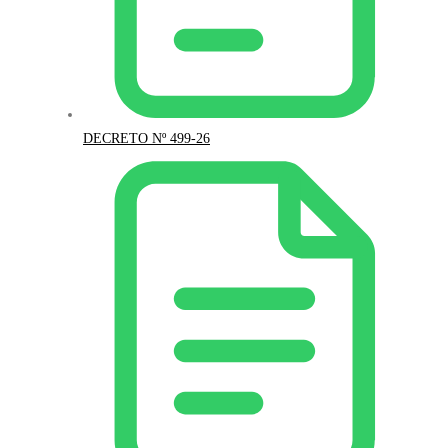
DECRETO Nº 499-26