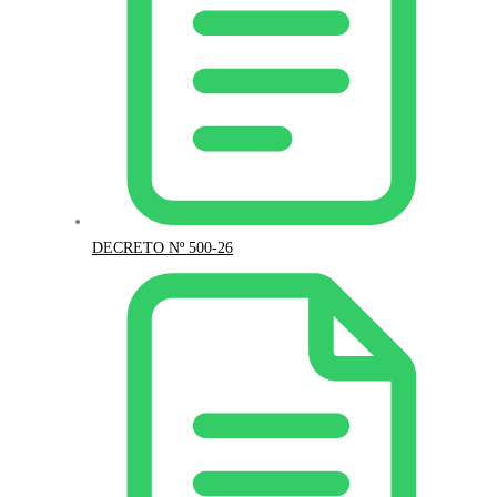
DECRETO Nº 500-26