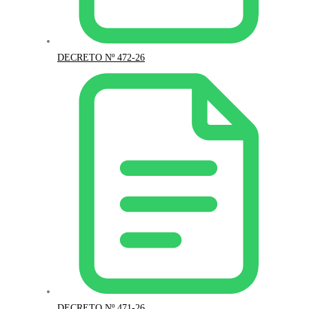
DECRETO Nº 472-26
DECRETO Nº 471-26