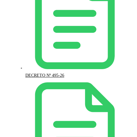
DECRETO Nº 495-26