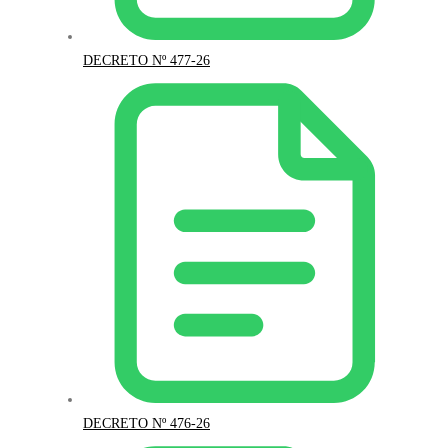
DECRETO Nº 477-26
DECRETO Nº 476-26