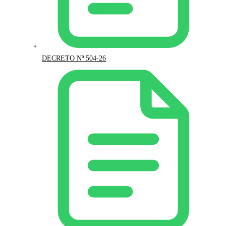
DECRETO Nº 504-26