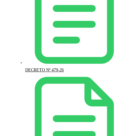
DECRETO Nº 479-26