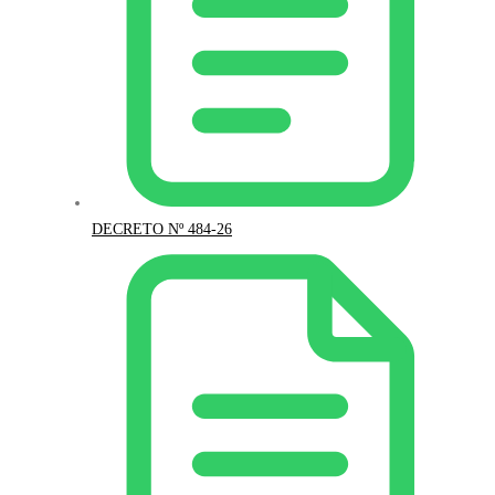
DECRETO Nº 484-26