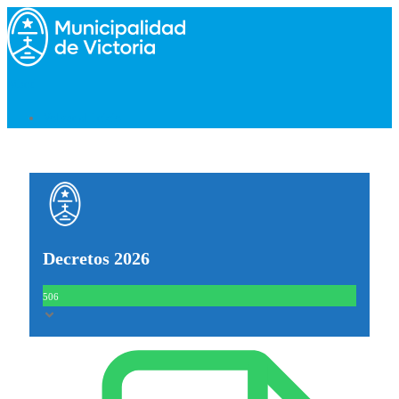
Saltar
al
contenido
Menú
Volver al Inicio
Decretos 2026
506