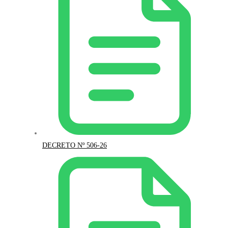
DECRETO Nº 506-26