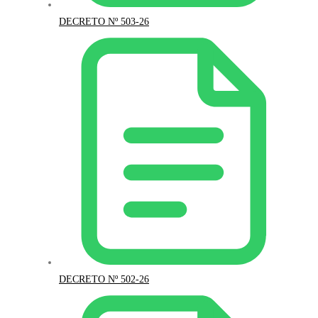
DECRETO Nº 503-26
DECRETO Nº 502-26