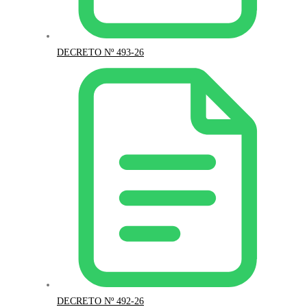
DECRETO Nº 493-26
DECRETO Nº 492-26