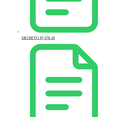
DECRETO Nº 478-26