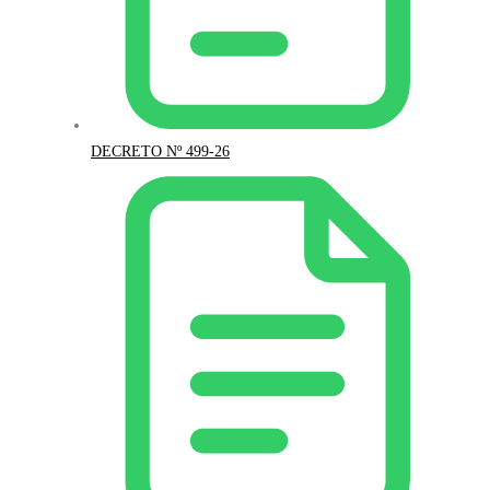
DECRETO Nº 499-26