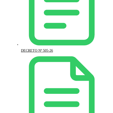
DECRETO Nº 505-26