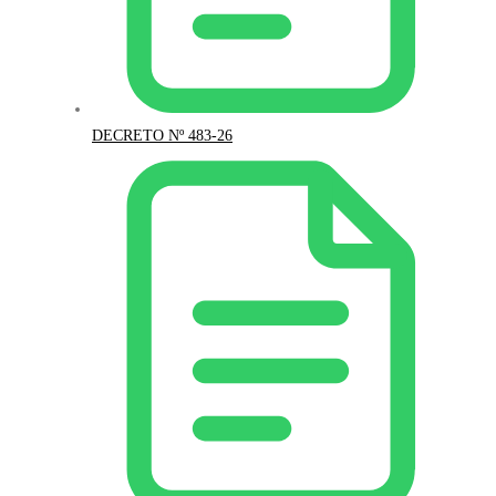
DECRETO Nº 483-26