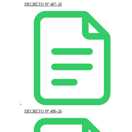
DECRETO Nº 487-26
DECRETO Nº 486-26