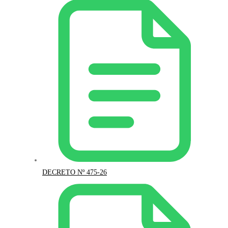
DECRETO Nº 475-26