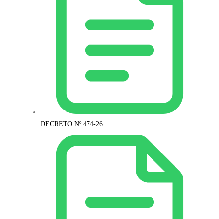
DECRETO Nº 474-26