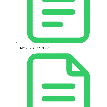
DECRETO Nº 505-26