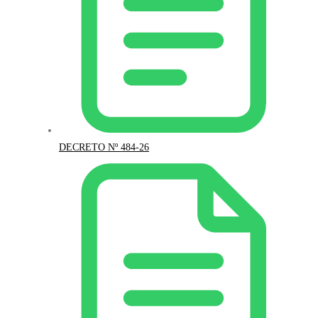
DECRETO Nº 484-26