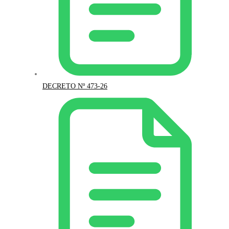
DECRETO Nº 473-26