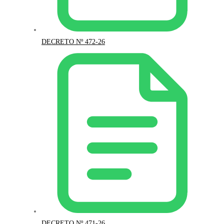
DECRETO Nº 472-26
DECRETO Nº 471-26