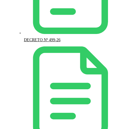
DECRETO Nº 499-26