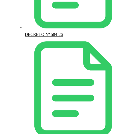
DECRETO Nº 504-26