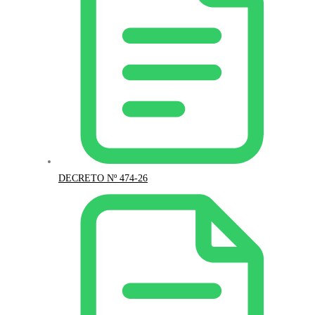
DECRETO Nº 474-26