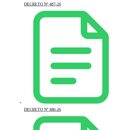
DECRETO Nº 487-26
DECRETO Nº 486-26