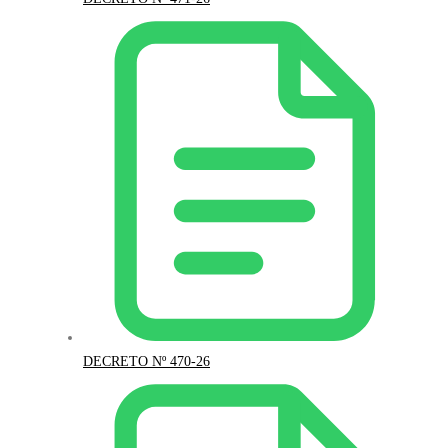
DECRETO Nº 470-26