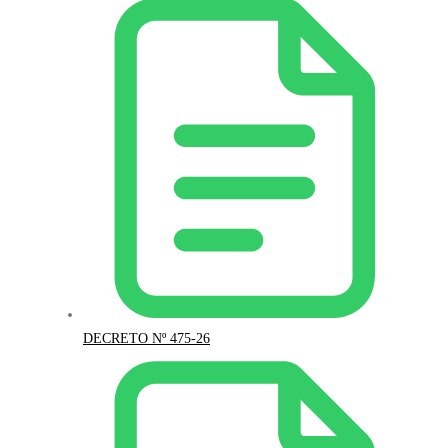
DECRETO Nº 475-26