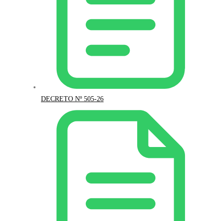
DECRETO Nº 505-26