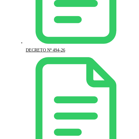
DECRETO Nº 494-26