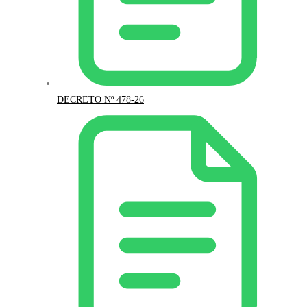
DECRETO Nº 478-26