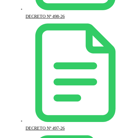
DECRETO Nº 498-26
DECRETO Nº 497-26