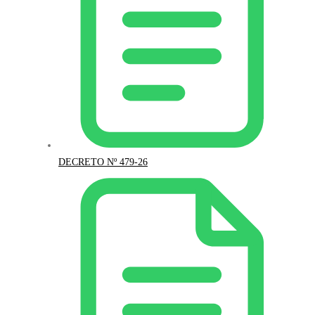
DECRETO Nº 479-26