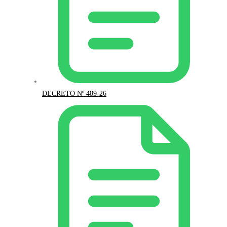
DECRETO Nº 489-26