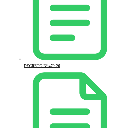
DECRETO Nº 479-26