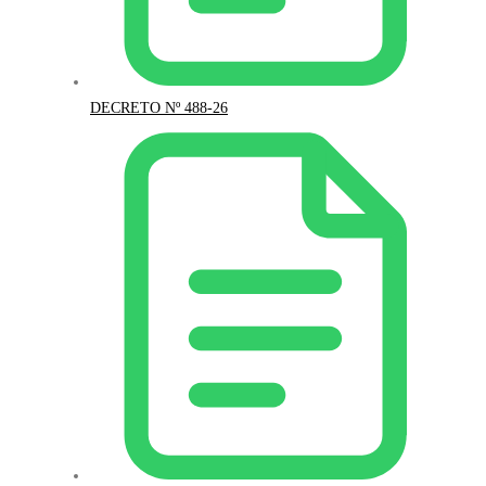
DECRETO Nº 488-26