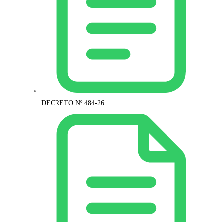
DECRETO Nº 484-26