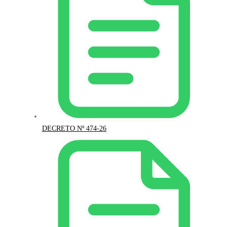
DECRETO Nº 474-26