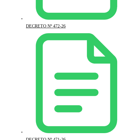
DECRETO Nº 472-26
DECRETO Nº 471-26