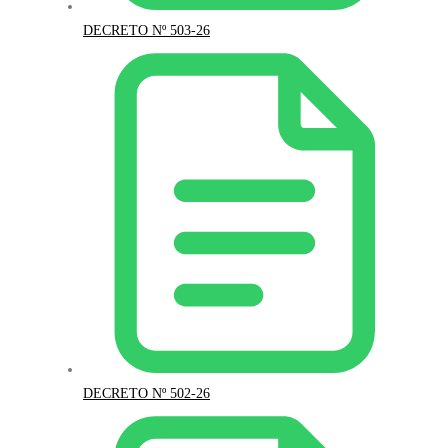
DECRETO Nº 503-26
DECRETO Nº 502-26