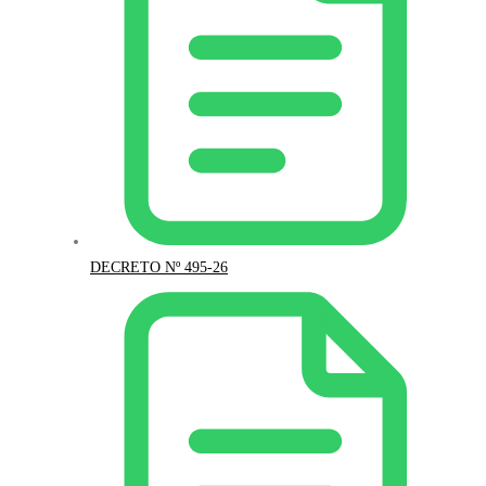
DECRETO Nº 495-26