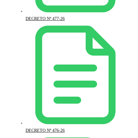
DECRETO Nº 477-26
DECRETO Nº 476-26