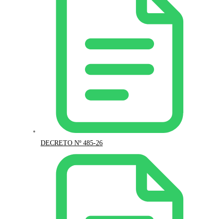
DECRETO Nº 485-26