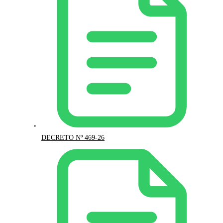
DECRETO Nº 469-26