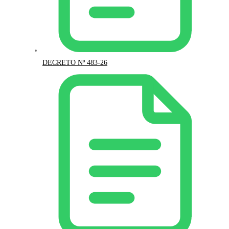
DECRETO Nº 483-26