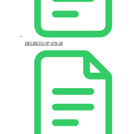
DECRETO Nº 478-26