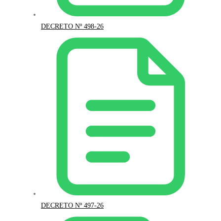
DECRETO Nº 498-26
DECRETO Nº 497-26