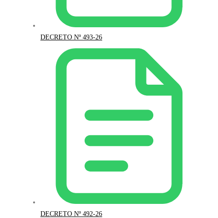
DECRETO Nº 493-26
DECRETO Nº 492-26