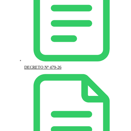
DECRETO Nº 479-26