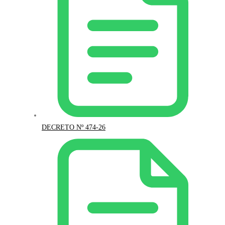
DECRETO Nº 474-26