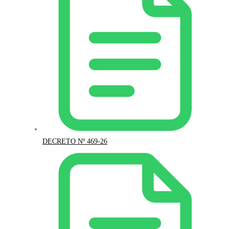
DECRETO Nº 469-26