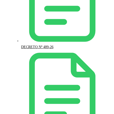
DECRETO Nº 489-26