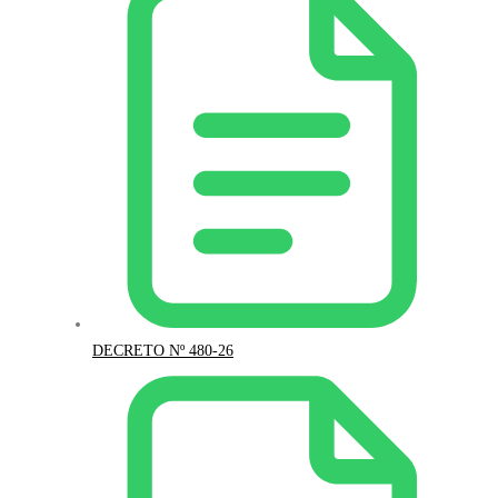
DECRETO Nº 480-26