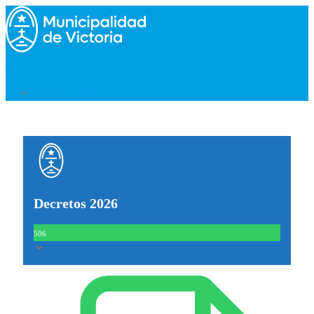
Saltar
al
contenido
Menú
Volver al Inicio
Decretos 2026
506