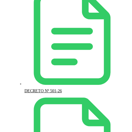
DECRETO Nº 501-26