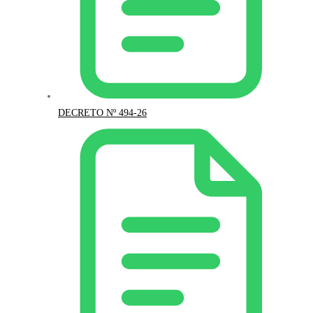
DECRETO Nº 494-26