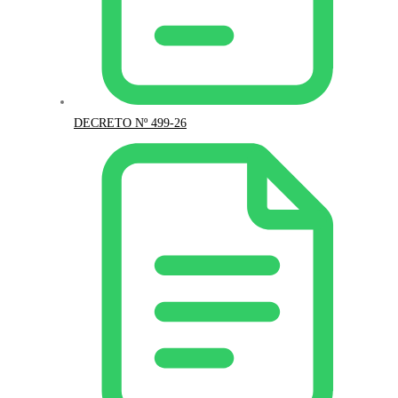
DECRETO Nº 499-26