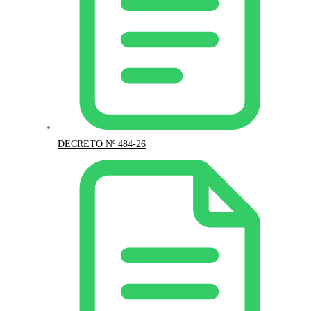
DECRETO Nº 484-26