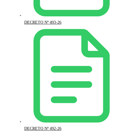
DECRETO Nº 493-26
DECRETO Nº 492-26