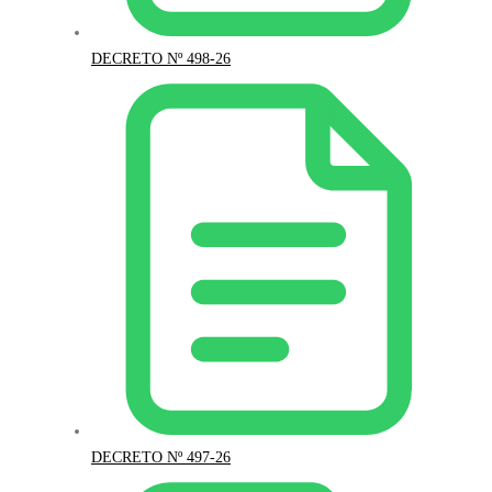
DECRETO Nº 498-26
DECRETO Nº 497-26