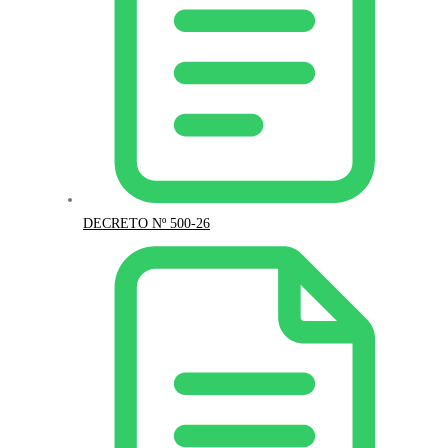
DECRETO Nº 500-26