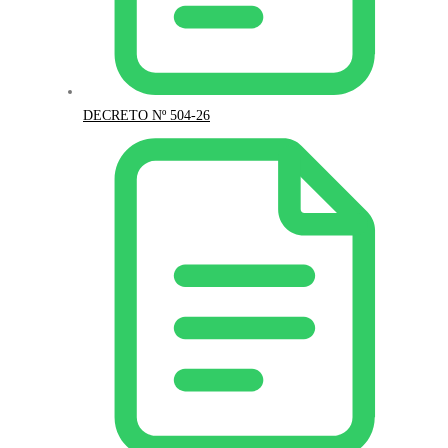
DECRETO Nº 504-26