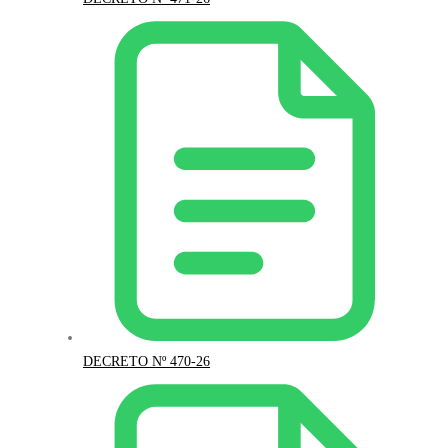
DECRETO Nº 470-26