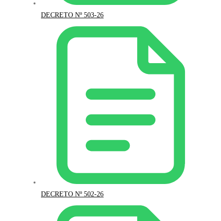
DECRETO Nº 503-26
DECRETO Nº 502-26