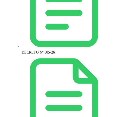
DECRETO Nº 505-26