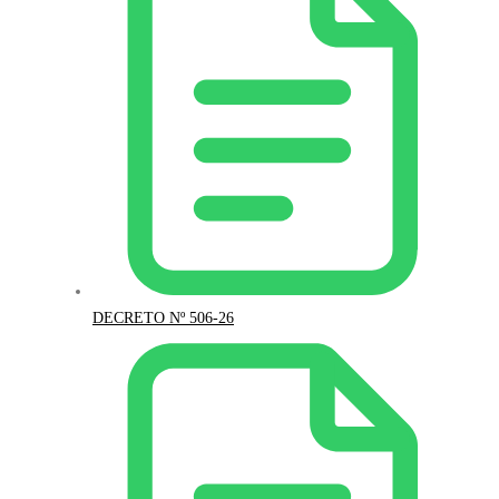
DECRETO Nº 506-26