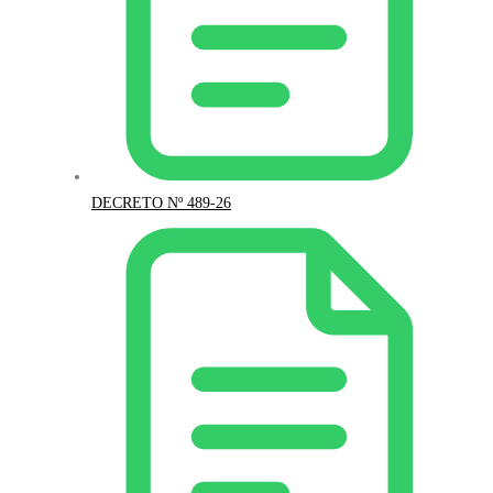
DECRETO Nº 489-26