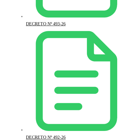
DECRETO Nº 493-26
DECRETO Nº 492-26