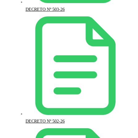
DECRETO Nº 503-26
DECRETO Nº 502-26