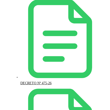
DECRETO Nº 475-26