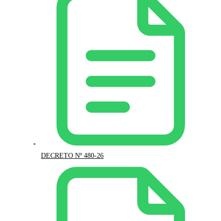
DECRETO Nº 480-26