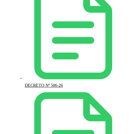
DECRETO Nº 506-26