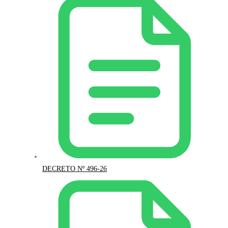
DECRETO Nº 496-26