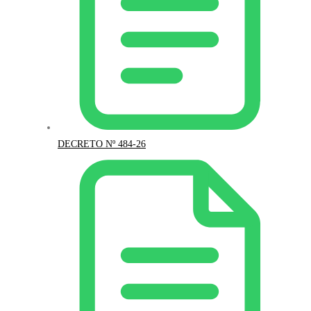
DECRETO Nº 484-26