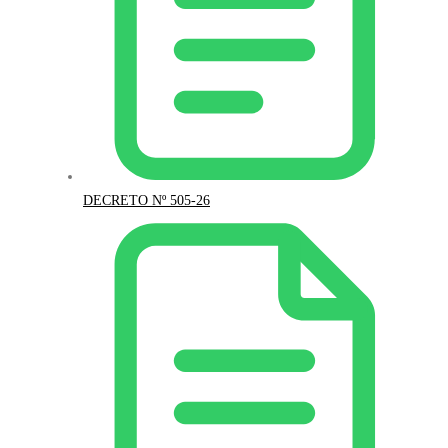
DECRETO Nº 505-26