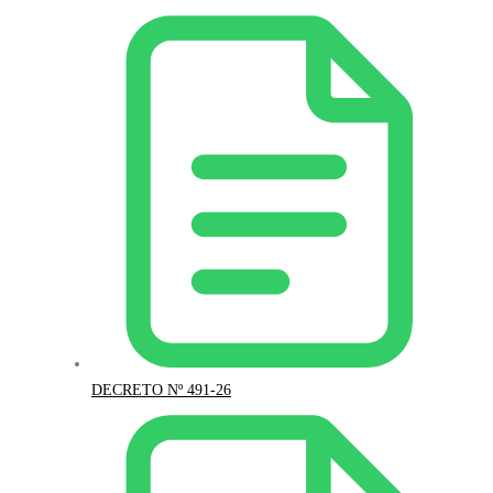
DECRETO Nº 491-26