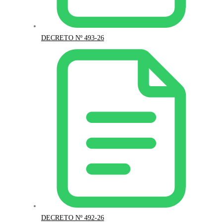
DECRETO Nº 493-26
DECRETO Nº 492-26