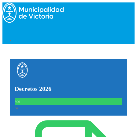
Saltar
al
contenido
Menú
Volver al Inicio
Decretos 2026
506