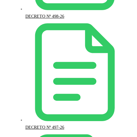
DECRETO Nº 498-26
DECRETO Nº 497-26