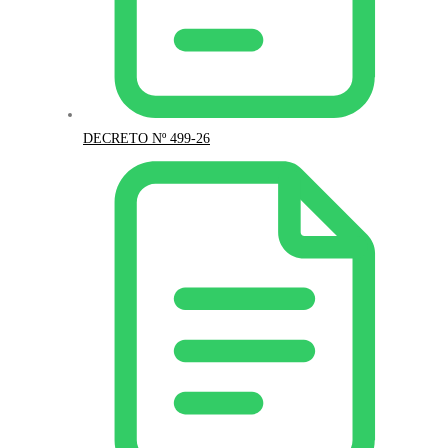
DECRETO Nº 499-26