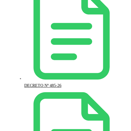
DECRETO Nº 485-26