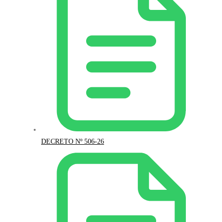
DECRETO Nº 506-26