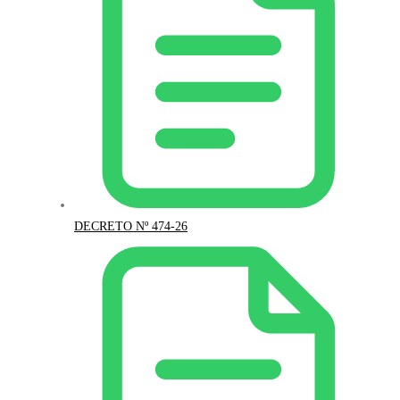
DECRETO Nº 474-26