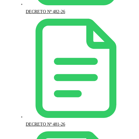
DECRETO Nº 482-26
DECRETO Nº 481-26