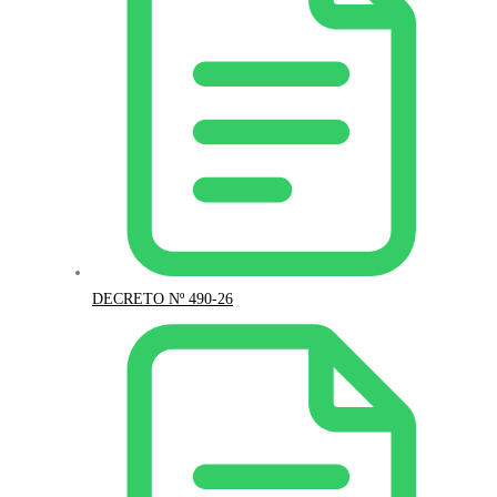
DECRETO Nº 490-26