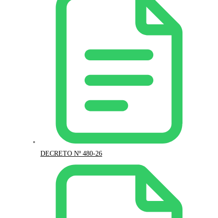
DECRETO Nº 480-26