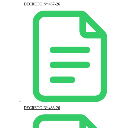
DECRETO Nº 487-26
DECRETO Nº 486-26