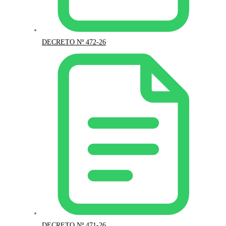
DECRETO Nº 472-26
DECRETO Nº 471-26