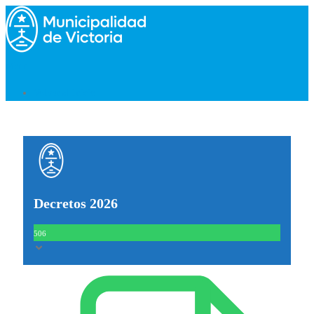
Saltar
al
contenido
Menú
Volver al Inicio
Decretos 2026
506