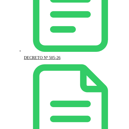
DECRETO Nº 505-26