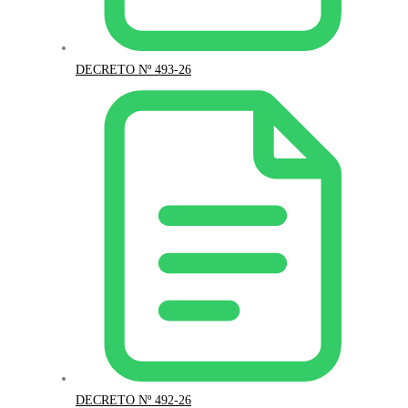
DECRETO Nº 493-26
DECRETO Nº 492-26