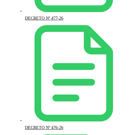
DECRETO Nº 477-26
DECRETO Nº 476-26