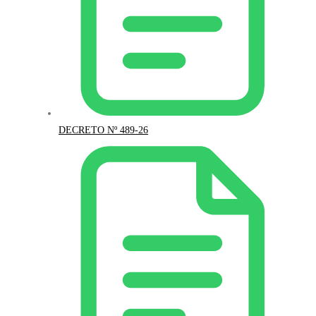
DECRETO Nº 489-26