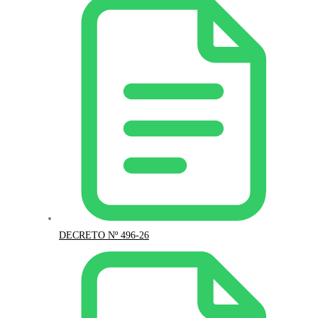
DECRETO Nº 496-26