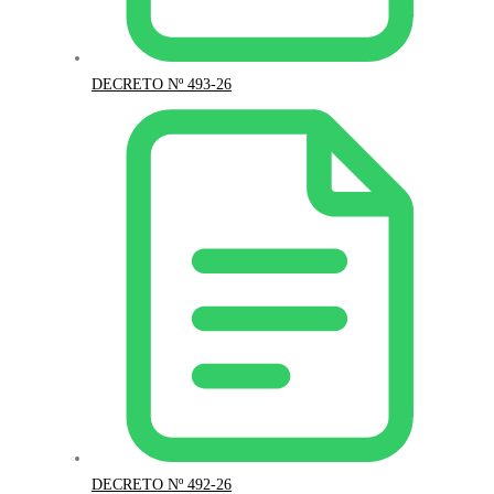
DECRETO Nº 493-26
DECRETO Nº 492-26