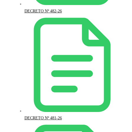
DECRETO Nº 482-26
DECRETO Nº 481-26