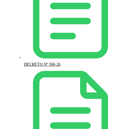
DECRETO Nº 500-26