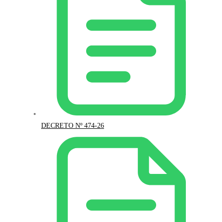
DECRETO Nº 474-26