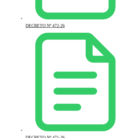
DECRETO Nº 472-26
DECRETO Nº 471-26