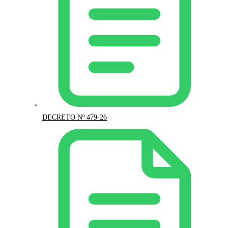
DECRETO Nº 479-26