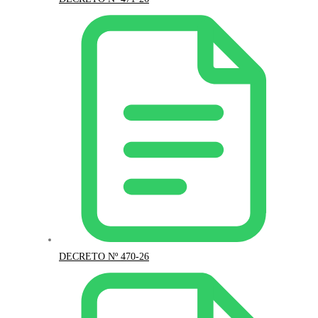
DECRETO Nº 470-26