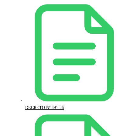
DECRETO Nº 491-26