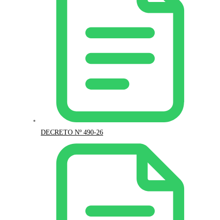
DECRETO Nº 490-26