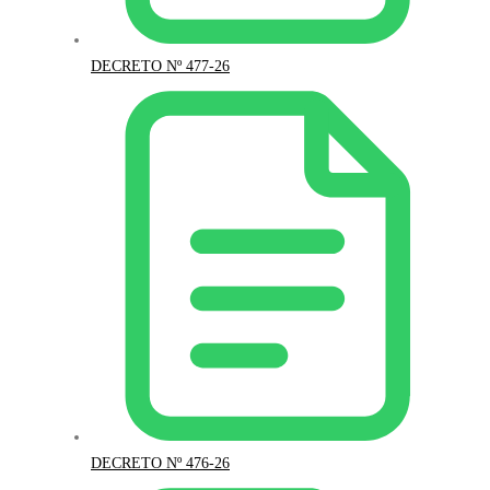
DECRETO Nº 477-26
DECRETO Nº 476-26