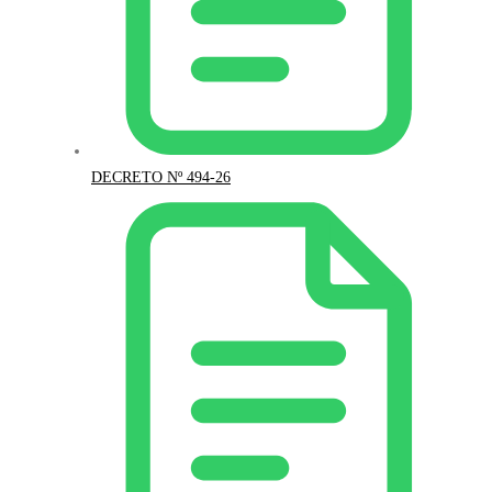
DECRETO Nº 494-26