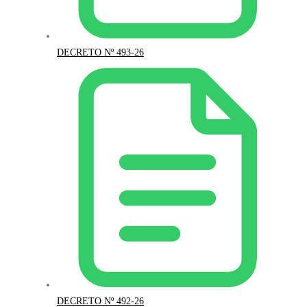
DECRETO Nº 493-26
DECRETO Nº 492-26