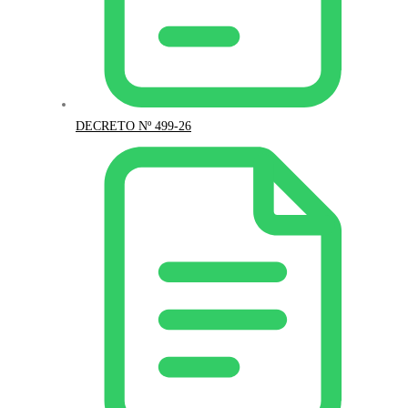
DECRETO Nº 499-26