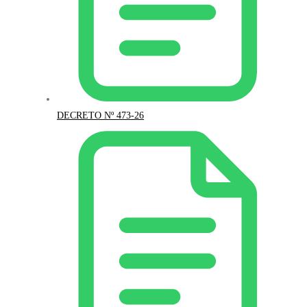
DECRETO Nº 473-26