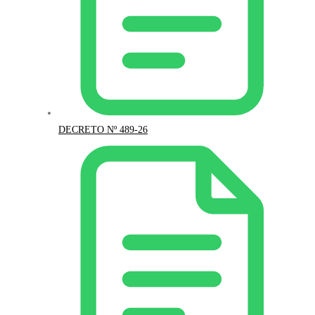
DECRETO Nº 489-26