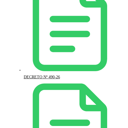
DECRETO Nº 490-26