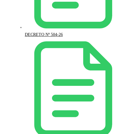
DECRETO Nº 504-26