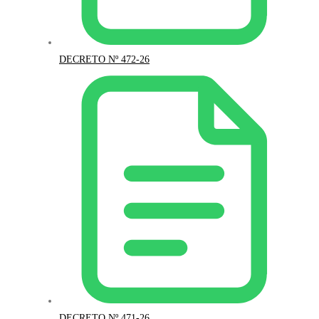
DECRETO Nº 472-26
DECRETO Nº 471-26