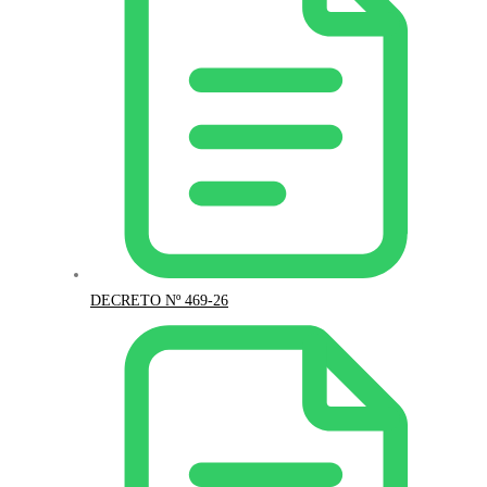
DECRETO Nº 469-26