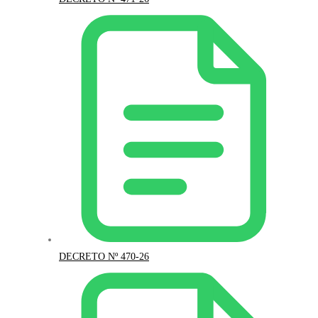
DECRETO Nº 470-26