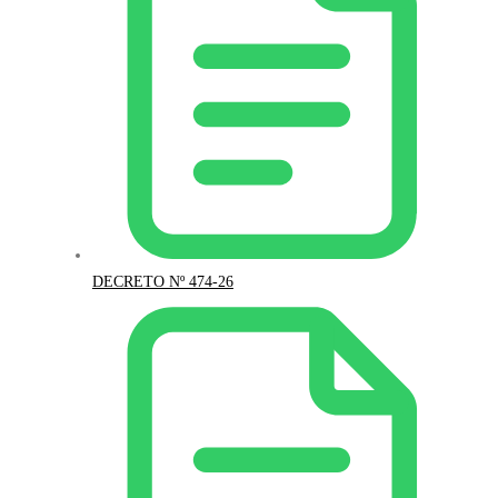
DECRETO Nº 474-26