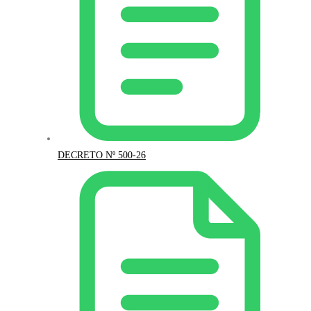
DECRETO Nº 500-26