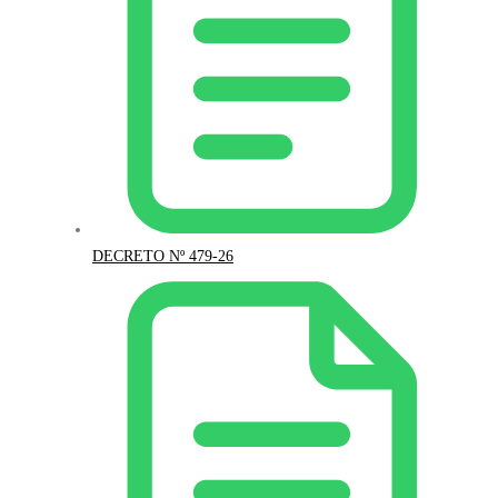
DECRETO Nº 479-26