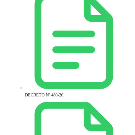
DECRETO Nº 480-26