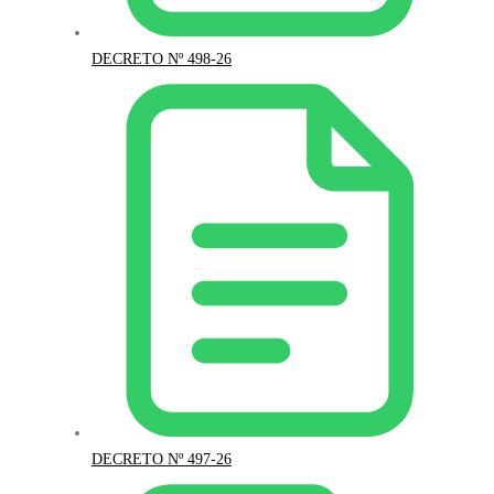
DECRETO Nº 498-26
DECRETO Nº 497-26