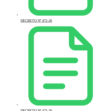
DECRETO Nº 472-26
DECRETO Nº 471-26