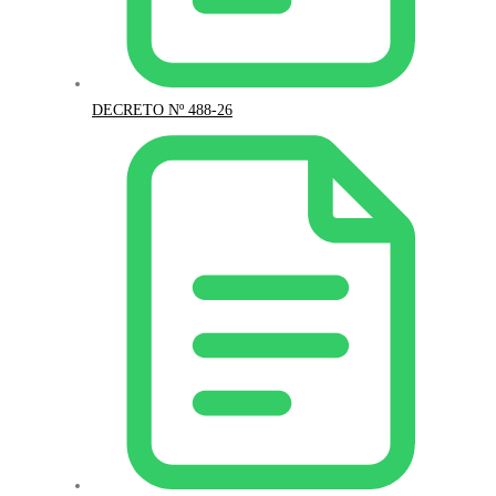
DECRETO Nº 488-26