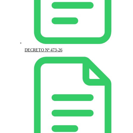
DECRETO Nº 473-26