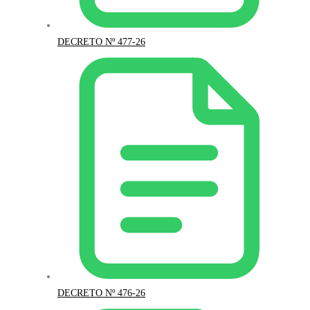
DECRETO Nº 477-26
DECRETO Nº 476-26