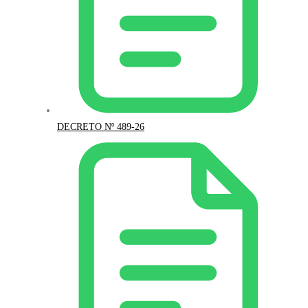
DECRETO Nº 489-26