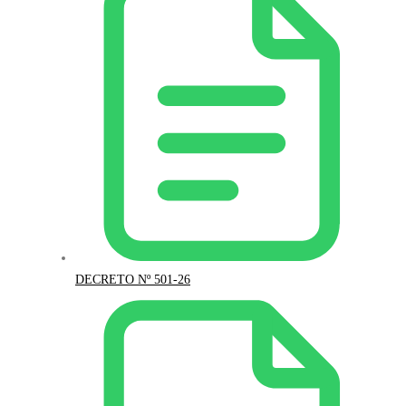
DECRETO Nº 501-26