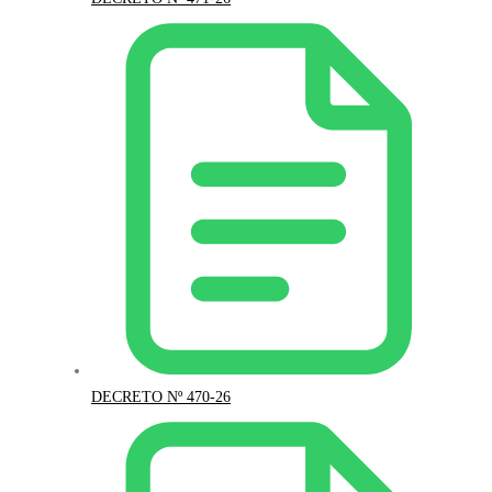
DECRETO Nº 470-26