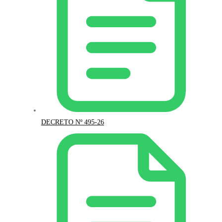
DECRETO Nº 495-26