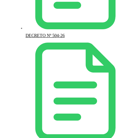
DECRETO Nº 504-26