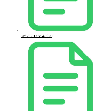
DECRETO Nº 478-26