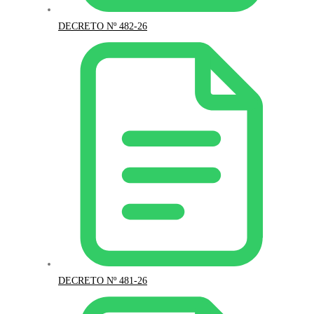
DECRETO Nº 482-26
DECRETO Nº 481-26