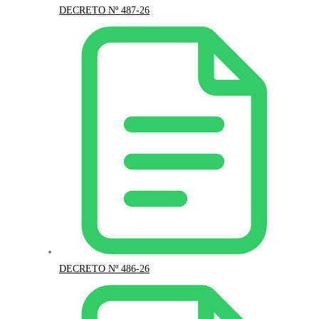
DECRETO Nº 487-26
DECRETO Nº 486-26