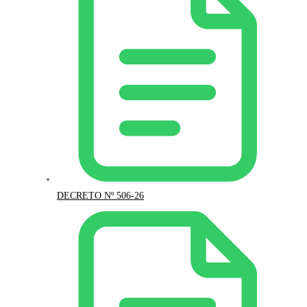
DECRETO Nº 506-26