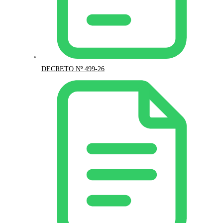
DECRETO Nº 499-26