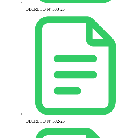
DECRETO Nº 503-26
DECRETO Nº 502-26