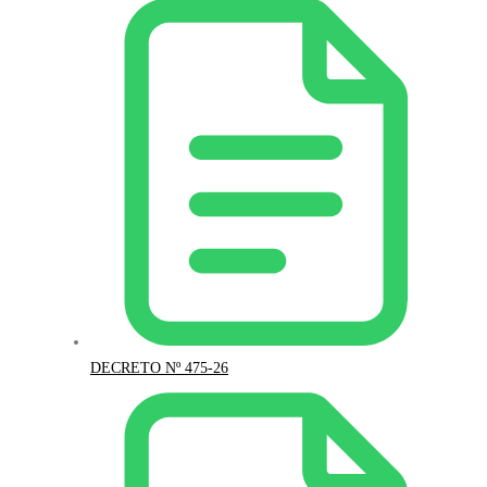
DECRETO Nº 475-26