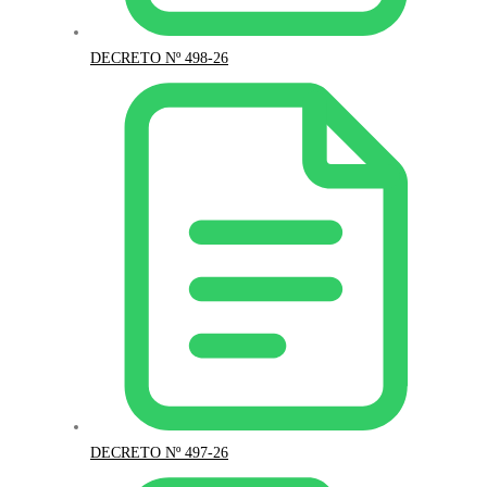
DECRETO Nº 498-26
DECRETO Nº 497-26