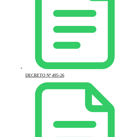
DECRETO Nº 495-26