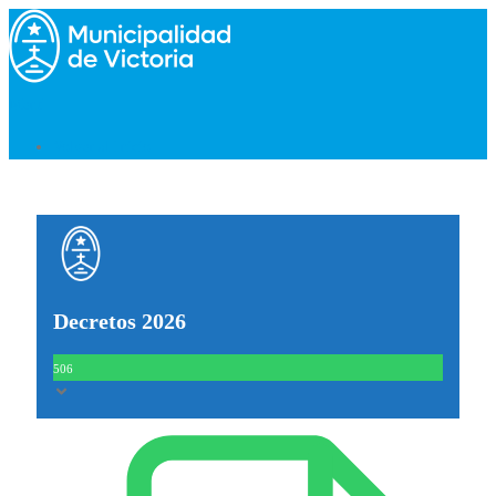
Saltar
al
contenido
Menú
Volver al Inicio
Decretos 2026
506