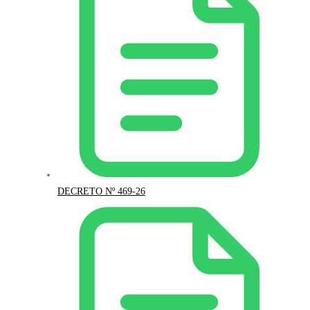
DECRETO Nº 469-26