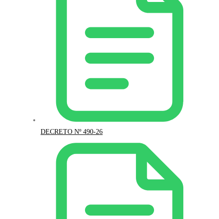
DECRETO Nº 490-26