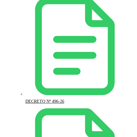
DECRETO Nº 496-26