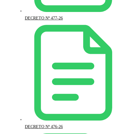
DECRETO Nº 477-26
DECRETO Nº 476-26