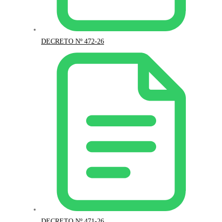
DECRETO Nº 472-26
DECRETO Nº 471-26