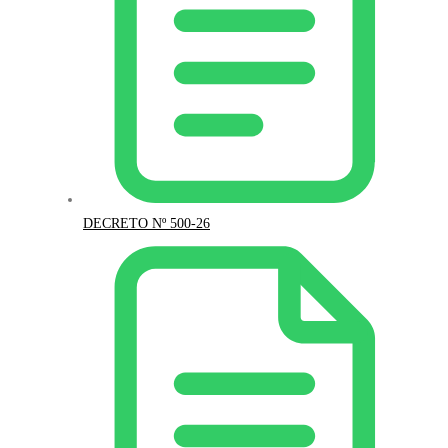
DECRETO Nº 500-26