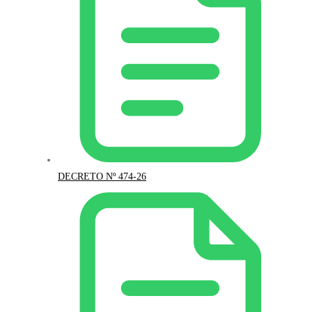
DECRETO Nº 474-26