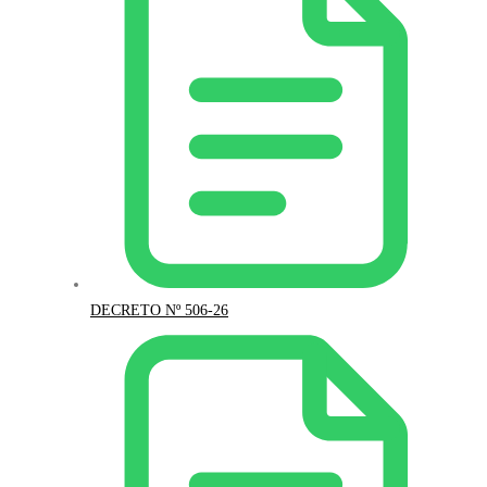
DECRETO Nº 506-26