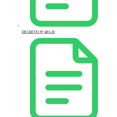
DECRETO Nº 483-26