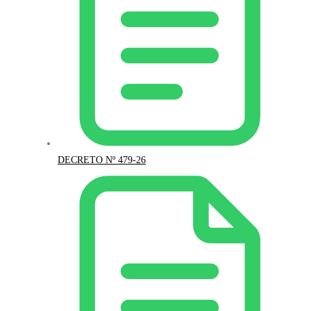
DECRETO Nº 479-26