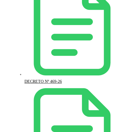
DECRETO Nº 469-26