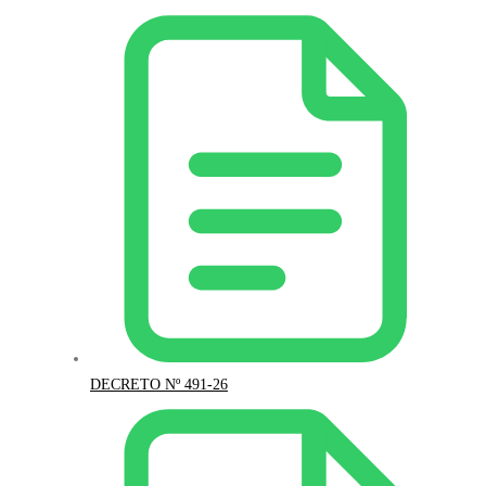
DECRETO Nº 491-26