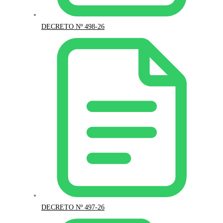
DECRETO Nº 498-26
DECRETO Nº 497-26