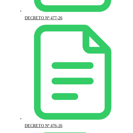
DECRETO Nº 477-26
DECRETO Nº 476-26