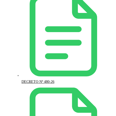
DECRETO Nº 480-26