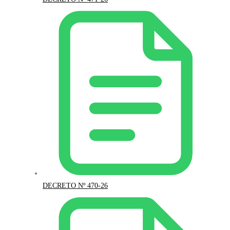
DECRETO Nº 470-26