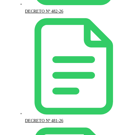
DECRETO Nº 482-26
DECRETO Nº 481-26