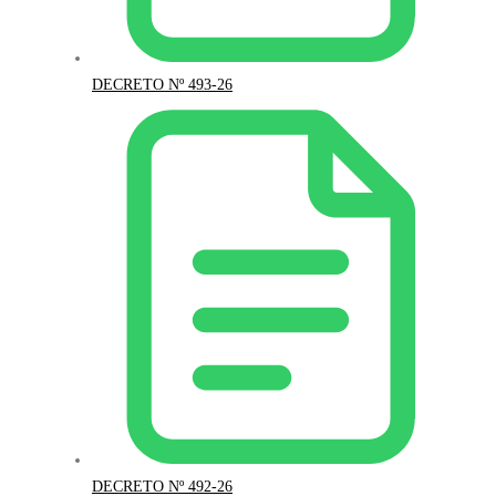
DECRETO Nº 493-26
DECRETO Nº 492-26