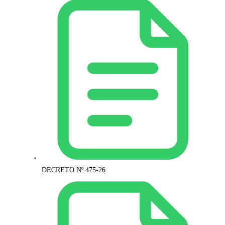
DECRETO Nº 475-26