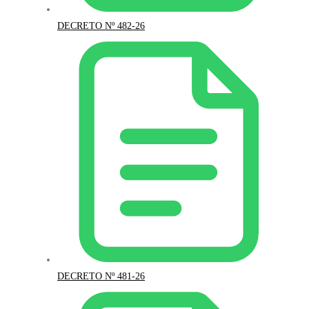
DECRETO Nº 482-26
DECRETO Nº 481-26