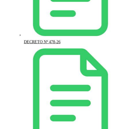
DECRETO Nº 478-26