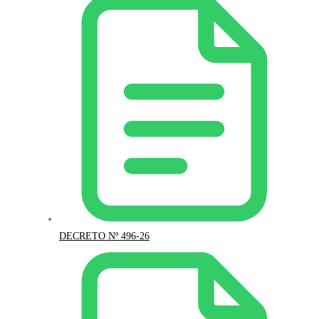
DECRETO Nº 496-26