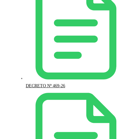
DECRETO Nº 469-26