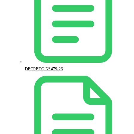
DECRETO Nº 479-26