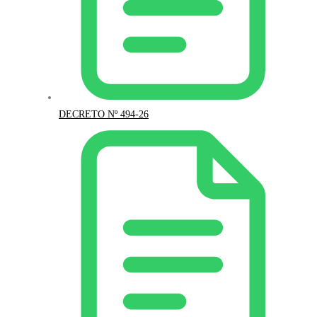
DECRETO Nº 494-26