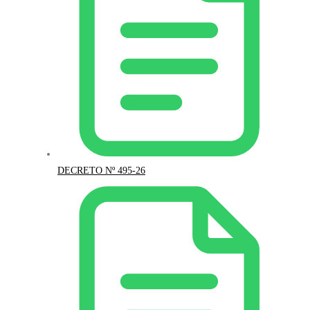
DECRETO Nº 495-26