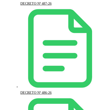
DECRETO Nº 487-26
DECRETO Nº 486-26