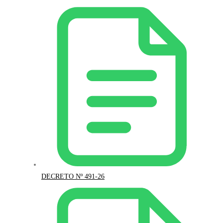
DECRETO Nº 491-26