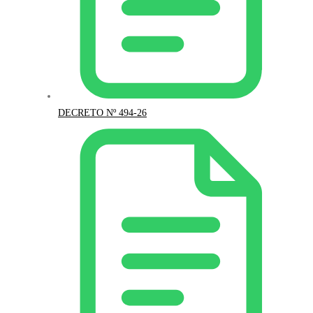
DECRETO Nº 494-26