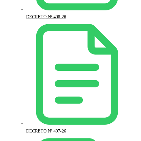
DECRETO Nº 498-26
DECRETO Nº 497-26