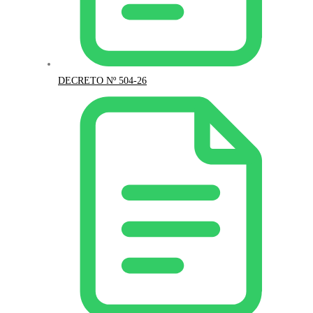
DECRETO Nº 504-26