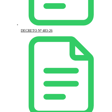
DECRETO Nº 483-26