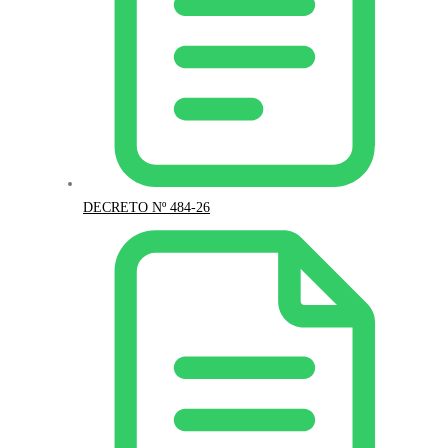
DECRETO Nº 484-26