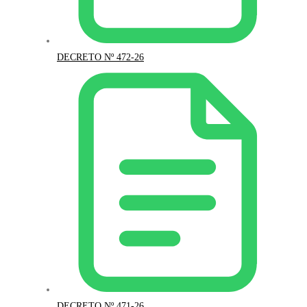
DECRETO Nº 472-26
DECRETO Nº 471-26