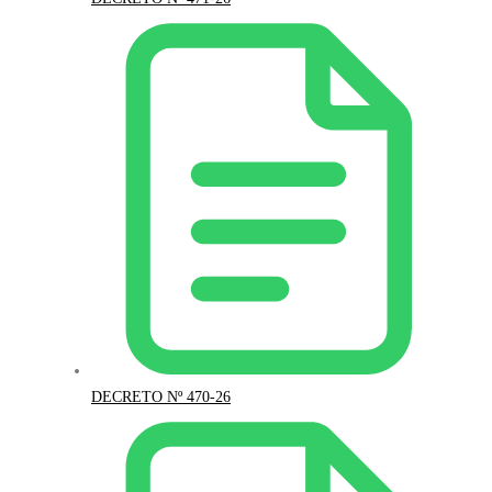
DECRETO Nº 470-26