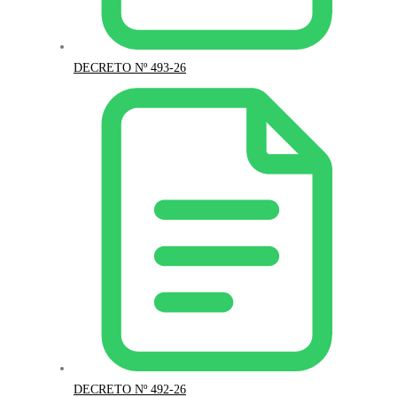
DECRETO Nº 493-26
DECRETO Nº 492-26