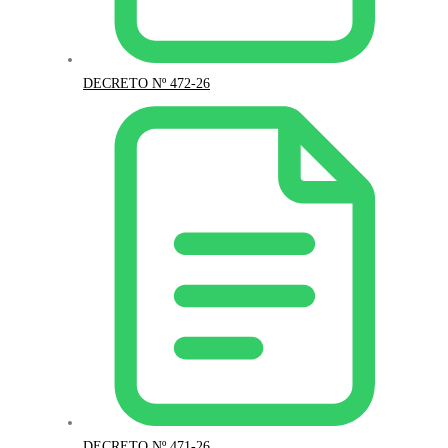
DECRETO Nº 472-26
DECRETO Nº 471-26