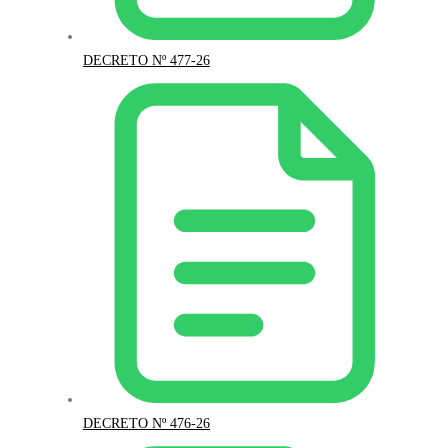
DECRETO Nº 477-26
DECRETO Nº 476-26