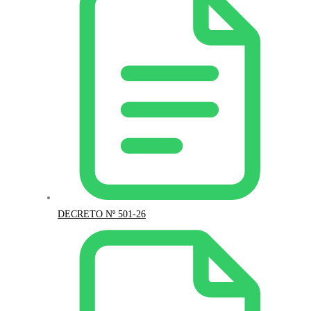
DECRETO Nº 501-26