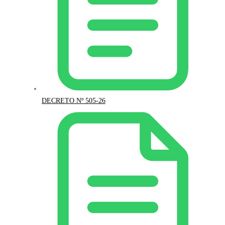
DECRETO Nº 505-26