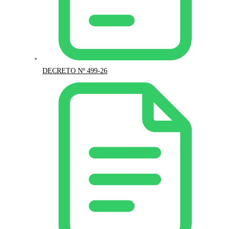
DECRETO Nº 499-26