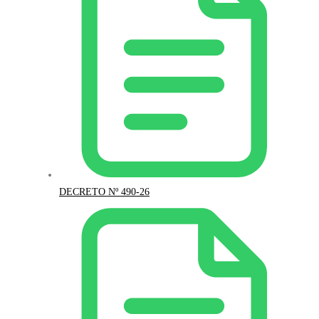
DECRETO Nº 490-26