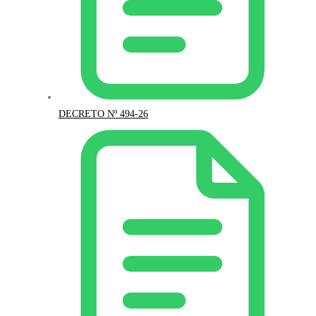
DECRETO Nº 494-26