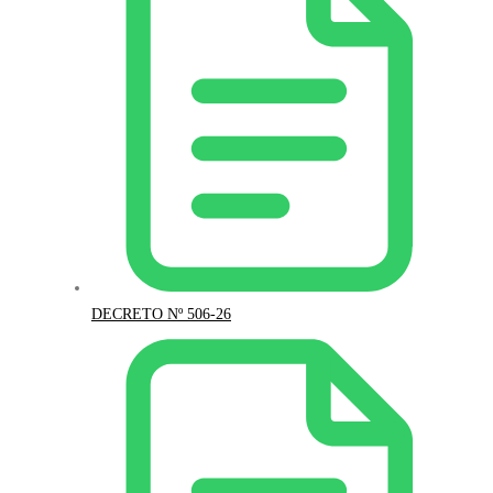
DECRETO Nº 506-26