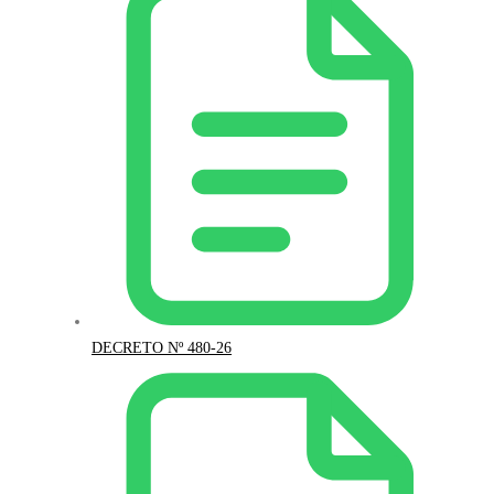
DECRETO Nº 480-26