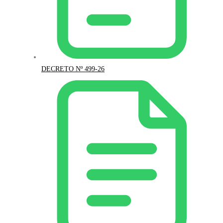
DECRETO Nº 499-26