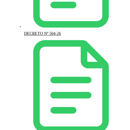
DECRETO Nº 504-26