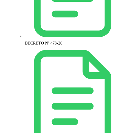
DECRETO Nº 478-26