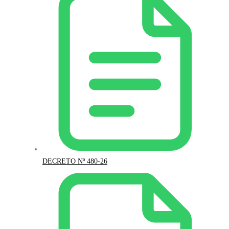
DECRETO Nº 480-26