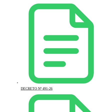
DECRETO Nº 491-26