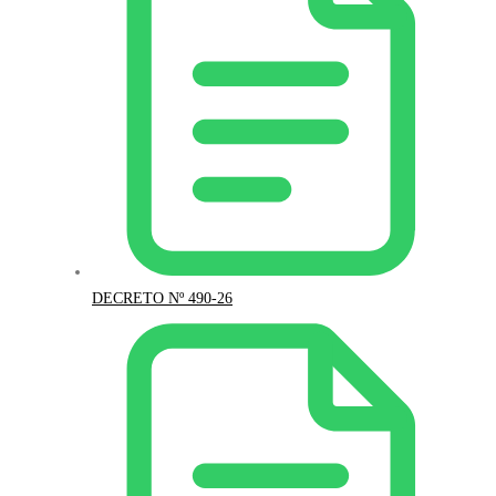
DECRETO Nº 490-26