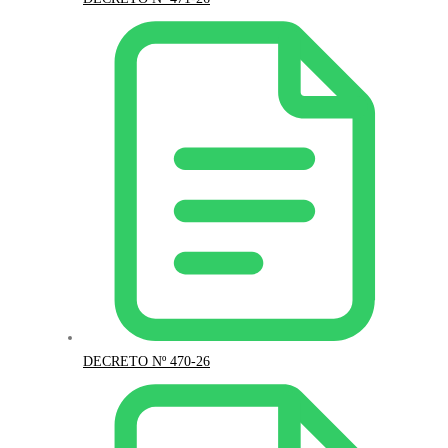
DECRETO Nº 470-26