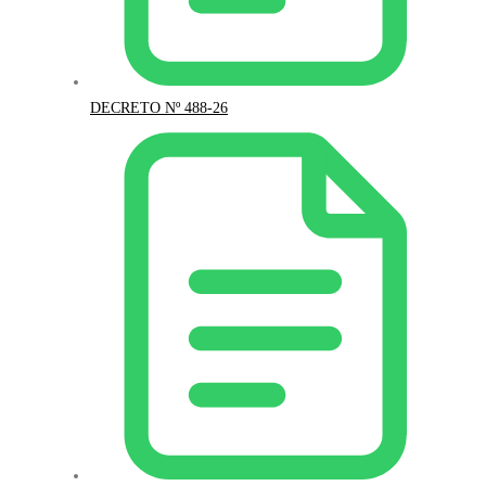
DECRETO Nº 488-26