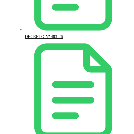
DECRETO Nº 483-26