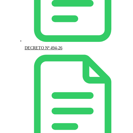
DECRETO Nº 494-26