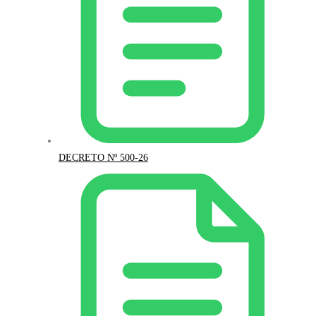
DECRETO Nº 500-26