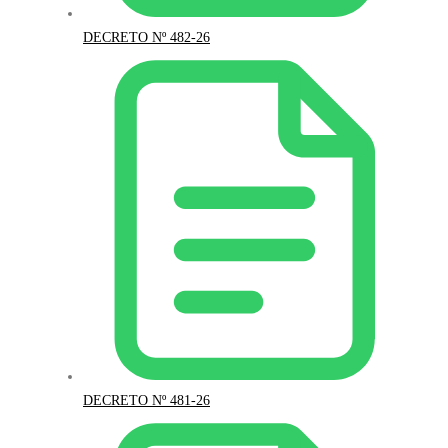
DECRETO Nº 482-26
DECRETO Nº 481-26