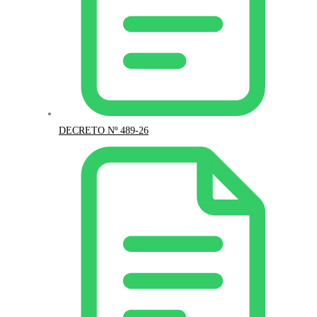
DECRETO Nº 489-26