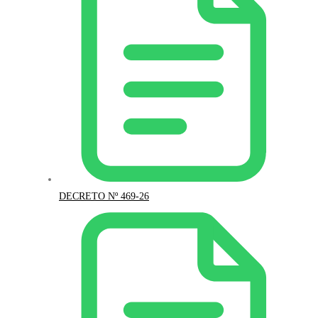
DECRETO Nº 469-26