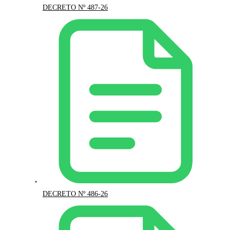
DECRETO Nº 487-26
DECRETO Nº 486-26