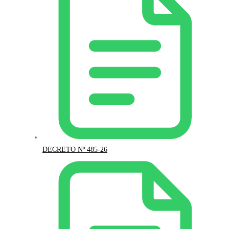
DECRETO Nº 485-26