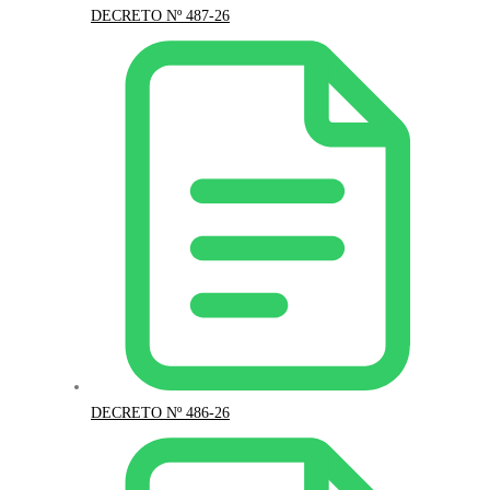
DECRETO Nº 487-26
DECRETO Nº 486-26