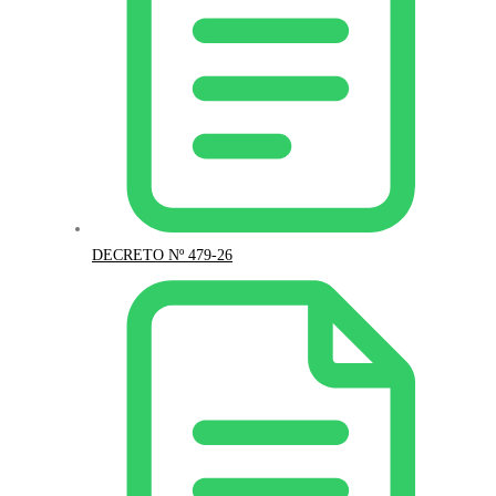
DECRETO Nº 479-26