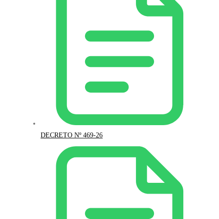
DECRETO Nº 469-26