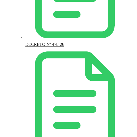
DECRETO Nº 478-26