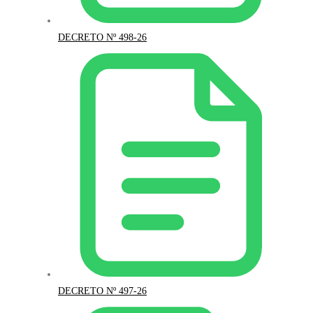
DECRETO Nº 498-26
DECRETO Nº 497-26