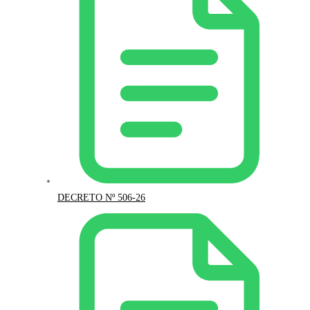
DECRETO Nº 506-26