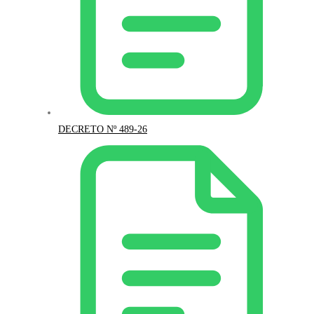
DECRETO Nº 489-26