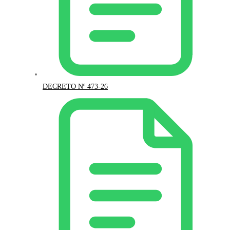
DECRETO Nº 473-26