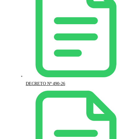
DECRETO Nº 490-26