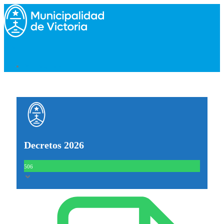
Saltar
al
contenido
Menú
Volver al Inicio
Decretos 2026
506