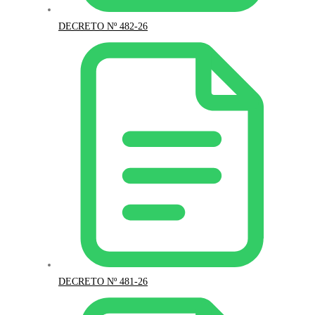
DECRETO Nº 482-26
DECRETO Nº 481-26