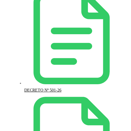
DECRETO Nº 501-26