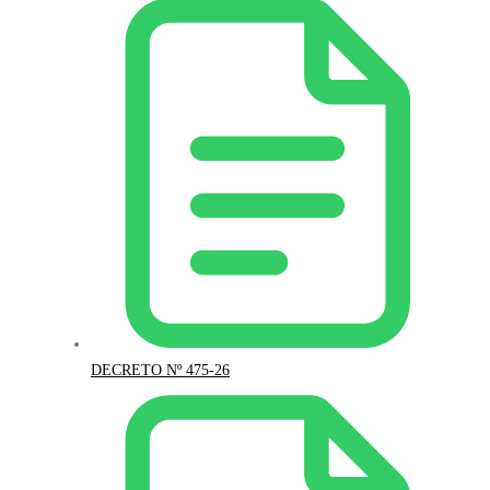
DECRETO Nº 475-26