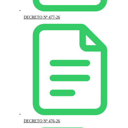
DECRETO Nº 477-26
DECRETO Nº 476-26