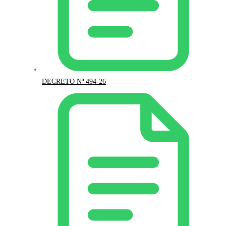
DECRETO Nº 494-26