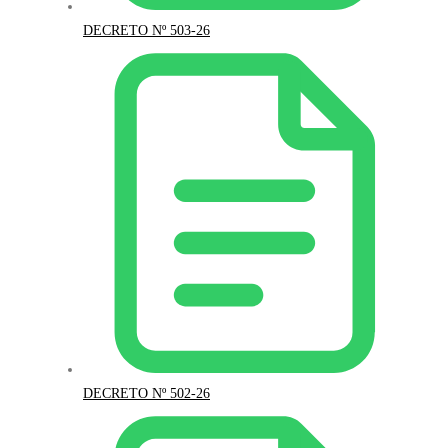
DECRETO Nº 503-26
DECRETO Nº 502-26