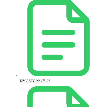
DECRETO Nº 475-26