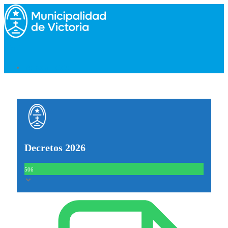
Saltar
al
contenido
Menú
Volver al Inicio
Decretos 2026
506