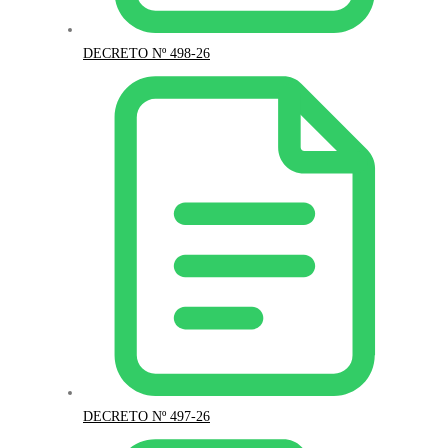
DECRETO Nº 498-26
DECRETO Nº 497-26