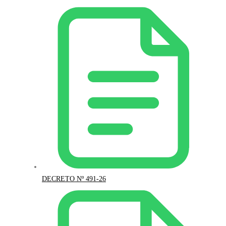
DECRETO Nº 491-26