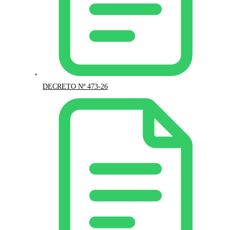
DECRETO Nº 473-26