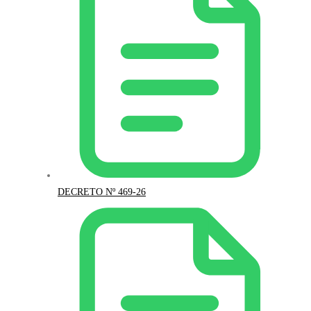
DECRETO Nº 469-26