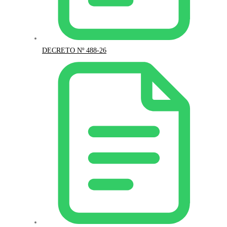
DECRETO Nº 488-26