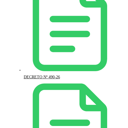
DECRETO Nº 490-26