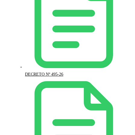
DECRETO Nº 495-26