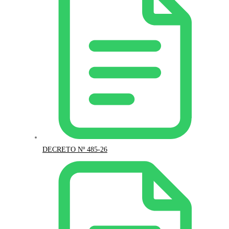
DECRETO Nº 485-26