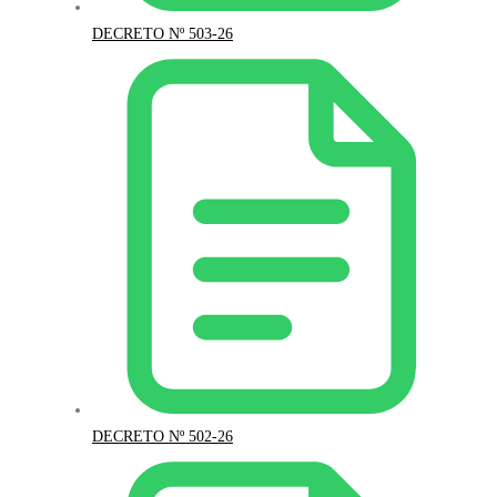
DECRETO Nº 503-26
DECRETO Nº 502-26