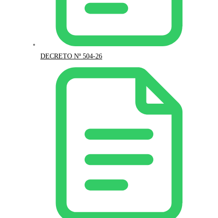
DECRETO Nº 504-26