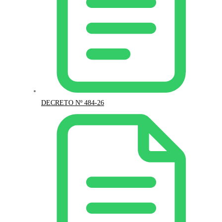
DECRETO Nº 484-26