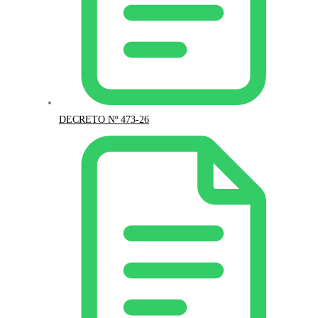
DECRETO Nº 473-26