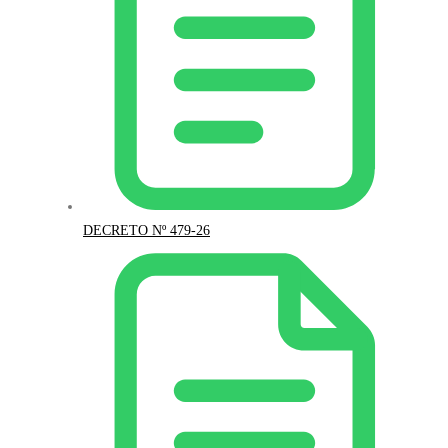
DECRETO Nº 479-26