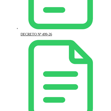
DECRETO Nº 499-26