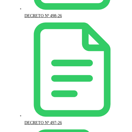
DECRETO Nº 498-26
DECRETO Nº 497-26