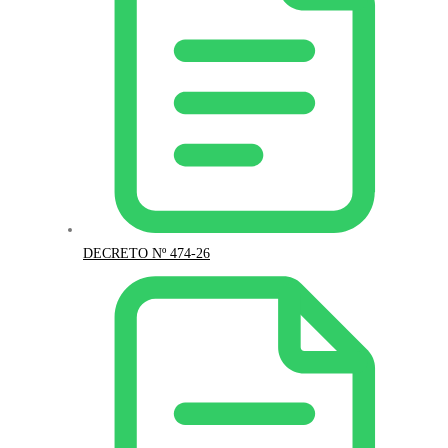
DECRETO Nº 474-26