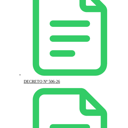
DECRETO Nº 506-26