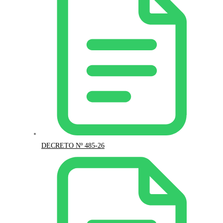
DECRETO Nº 485-26