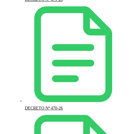
DECRETO Nº 470-26