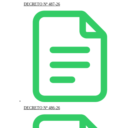
DECRETO Nº 487-26
DECRETO Nº 486-26