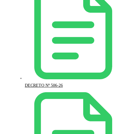
DECRETO Nº 506-26