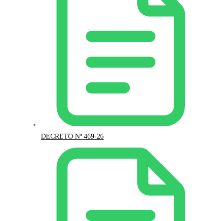
DECRETO Nº 469-26