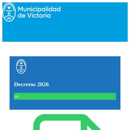
Saltar
al
contenido
Menú
Volver al Inicio
Decretos 2026
506