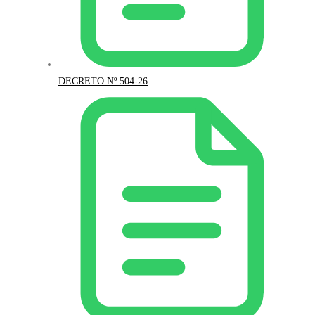
DECRETO Nº 504-26