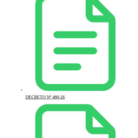
DECRETO Nº 480-26