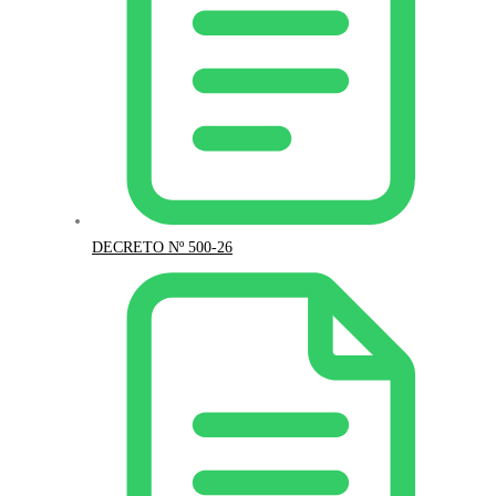
DECRETO Nº 500-26