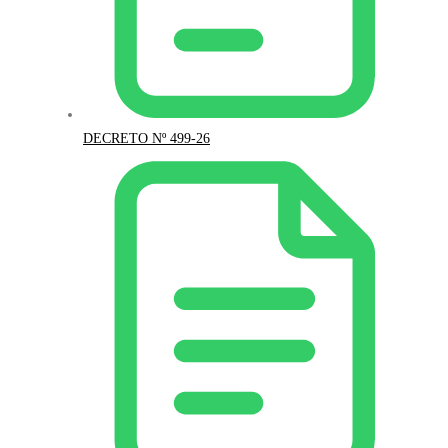
DECRETO Nº 499-26