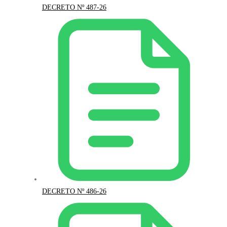
DECRETO Nº 487-26
DECRETO Nº 486-26