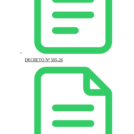
DECRETO Nº 505-26