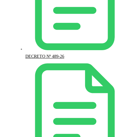
DECRETO Nº 489-26