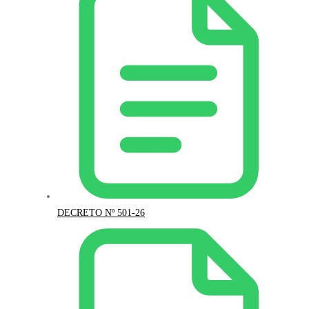
DECRETO Nº 501-26