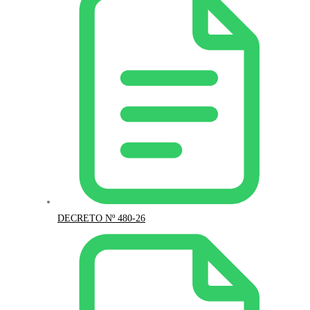
DECRETO Nº 480-26