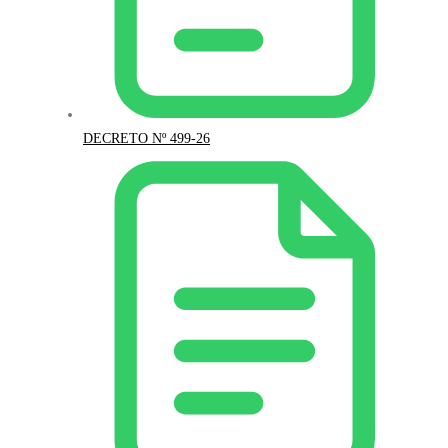
DECRETO Nº 499-26