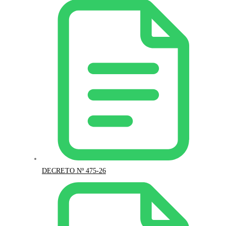
DECRETO Nº 475-26