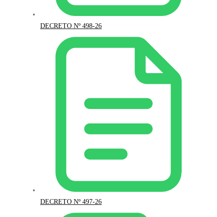
DECRETO Nº 498-26
DECRETO Nº 497-26