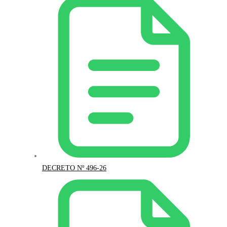
DECRETO Nº 496-26