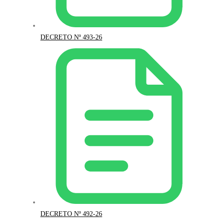
DECRETO Nº 493-26
DECRETO Nº 492-26