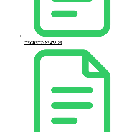
DECRETO Nº 478-26