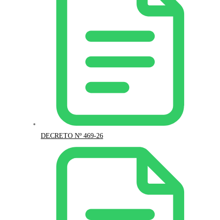
DECRETO Nº 469-26