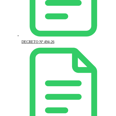
DECRETO Nº 494-26