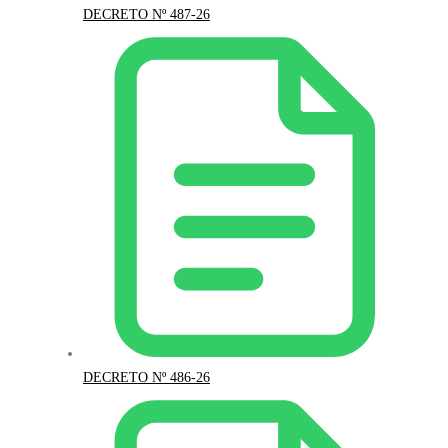
DECRETO Nº 487-26
DECRETO Nº 486-26