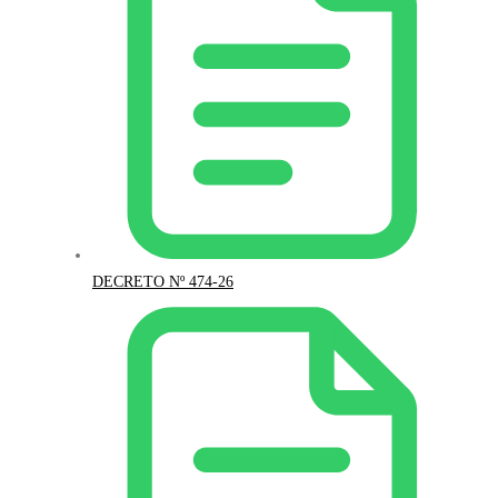
DECRETO Nº 474-26