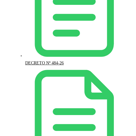
DECRETO Nº 484-26