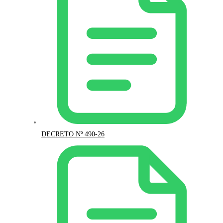
DECRETO Nº 490-26