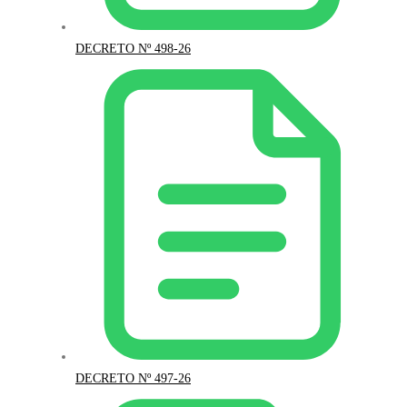
DECRETO Nº 498-26
DECRETO Nº 497-26