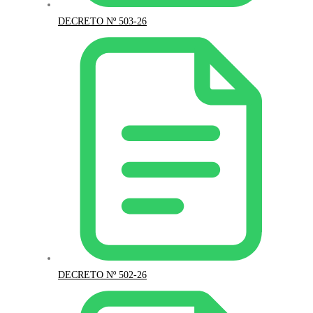
DECRETO Nº 503-26
DECRETO Nº 502-26