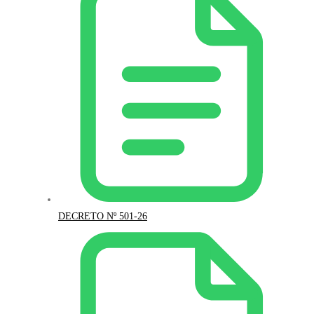
DECRETO Nº 501-26