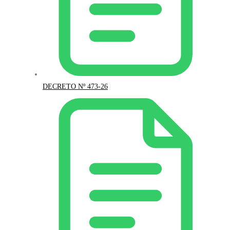
DECRETO Nº 473-26