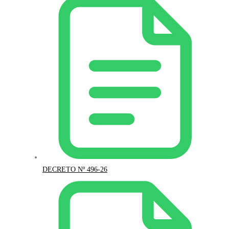
DECRETO Nº 496-26