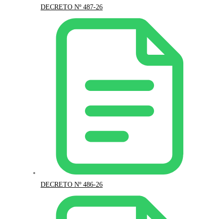
DECRETO Nº 487-26
DECRETO Nº 486-26