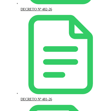
DECRETO Nº 482-26
DECRETO Nº 481-26