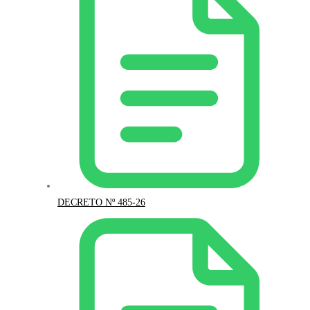
DECRETO Nº 485-26