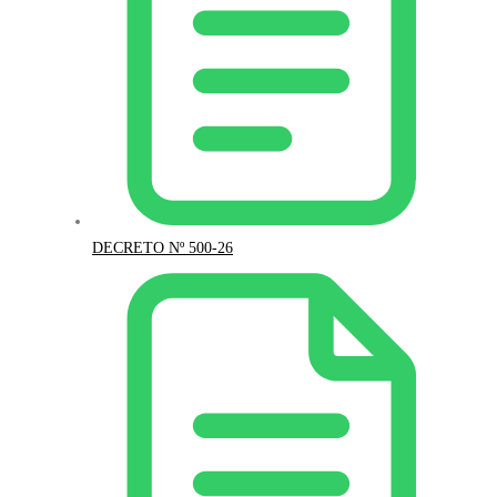
DECRETO Nº 500-26