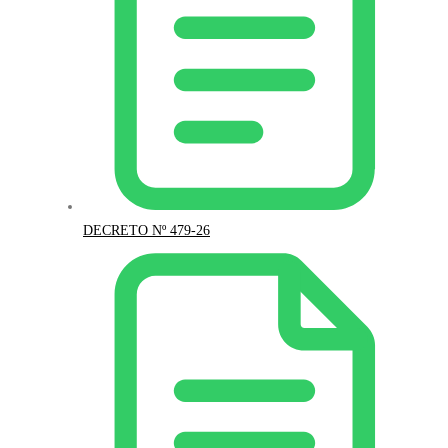
DECRETO Nº 479-26