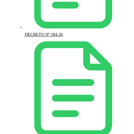
DECRETO Nº 504-26