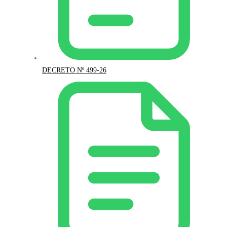
DECRETO Nº 499-26