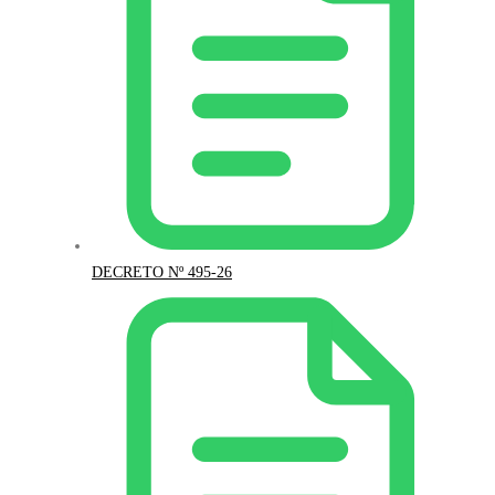
DECRETO Nº 495-26