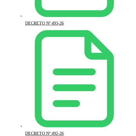
DECRETO Nº 493-26
DECRETO Nº 492-26