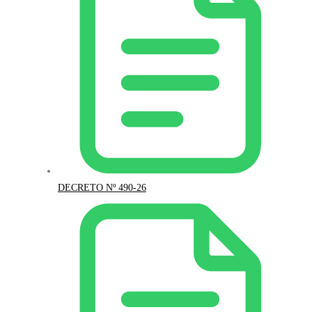
DECRETO Nº 490-26