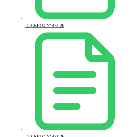
DECRETO Nº 472-26
DECRETO Nº 471-26