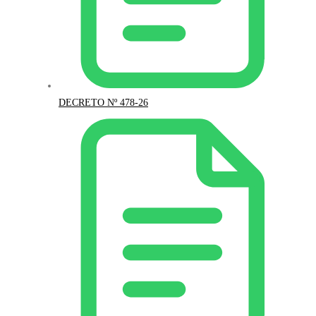
DECRETO Nº 478-26