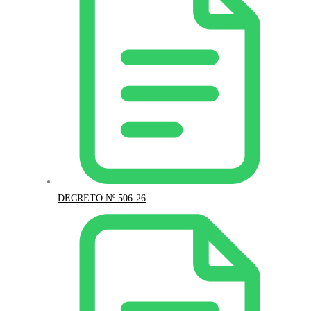
DECRETO Nº 506-26