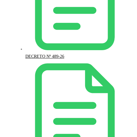
DECRETO Nº 489-26