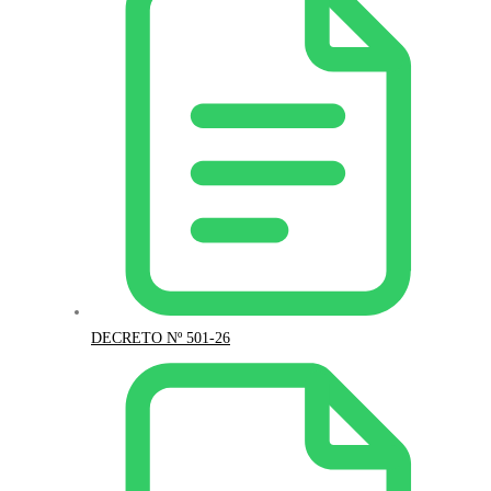
DECRETO Nº 501-26