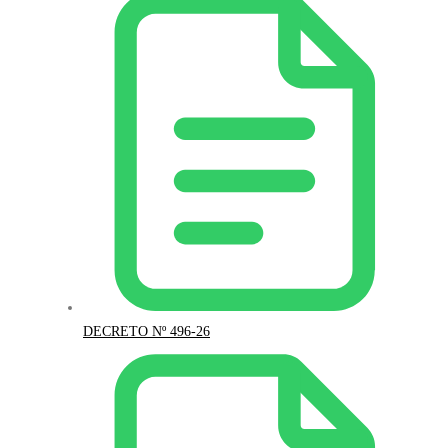
DECRETO Nº 496-26