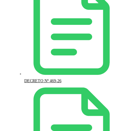
DECRETO Nº 469-26