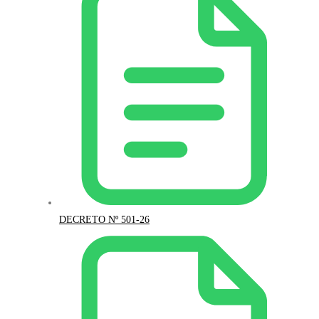
DECRETO Nº 501-26