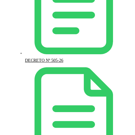
DECRETO Nº 505-26