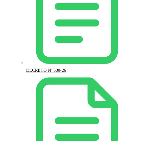
DECRETO Nº 500-26