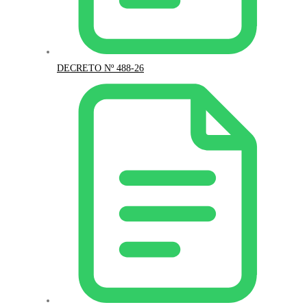
DECRETO Nº 488-26