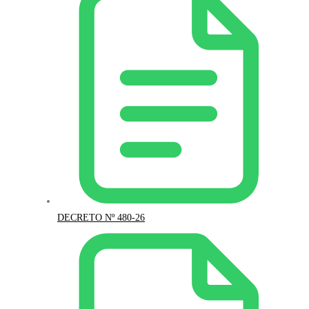
DECRETO Nº 480-26