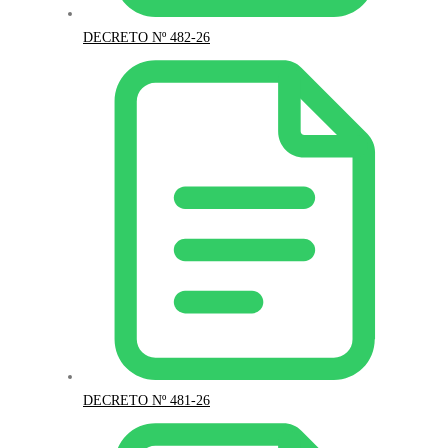
DECRETO Nº 482-26
DECRETO Nº 481-26