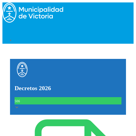
Saltar
al
contenido
Menú
Volver al Inicio
Decretos 2026
506