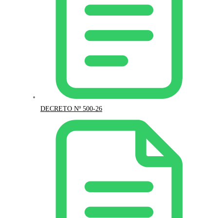
DECRETO Nº 500-26