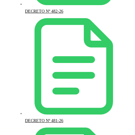
DECRETO Nº 482-26
DECRETO Nº 481-26