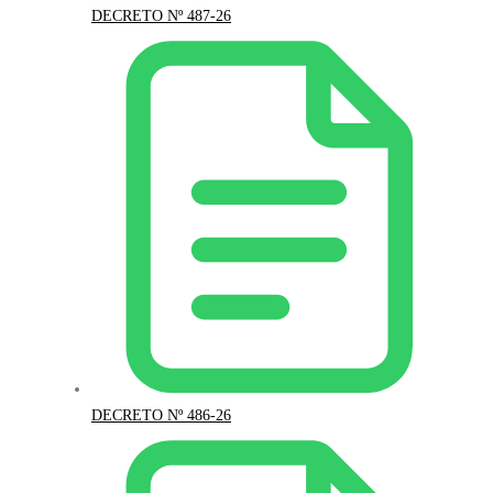
DECRETO Nº 487-26
DECRETO Nº 486-26