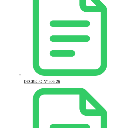
DECRETO Nº 506-26