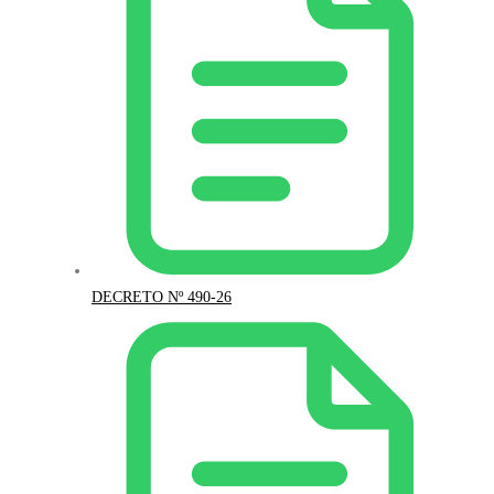
DECRETO Nº 490-26