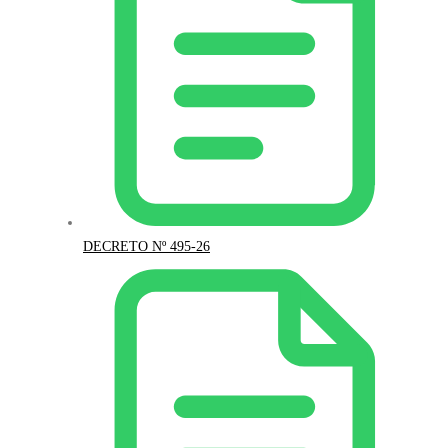
DECRETO Nº 495-26