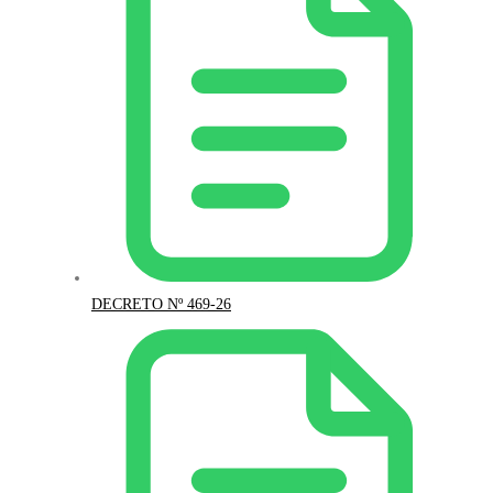
DECRETO Nº 469-26