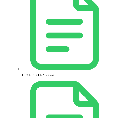
DECRETO Nº 506-26