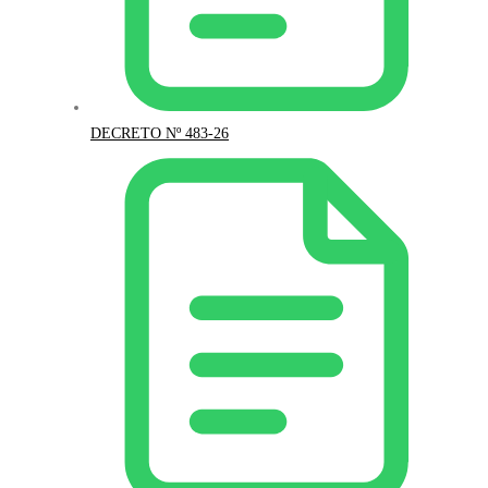
DECRETO Nº 483-26