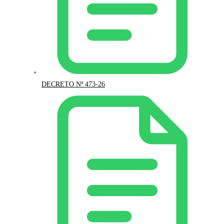
DECRETO Nº 473-26