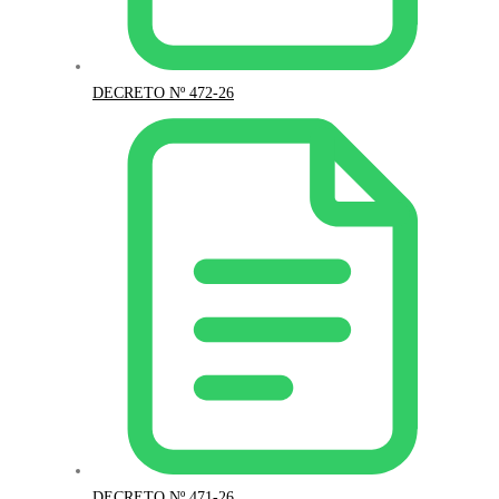
DECRETO Nº 472-26
DECRETO Nº 471-26