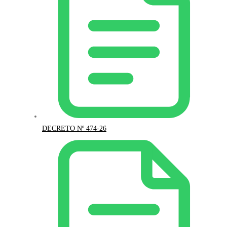
DECRETO Nº 474-26