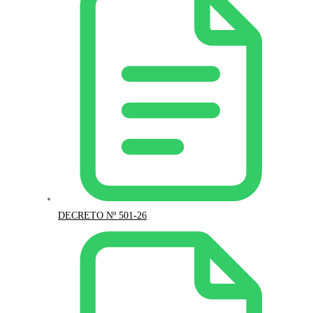
DECRETO Nº 501-26