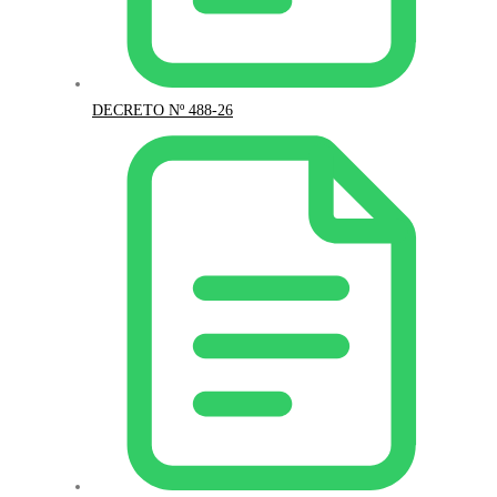
DECRETO Nº 488-26