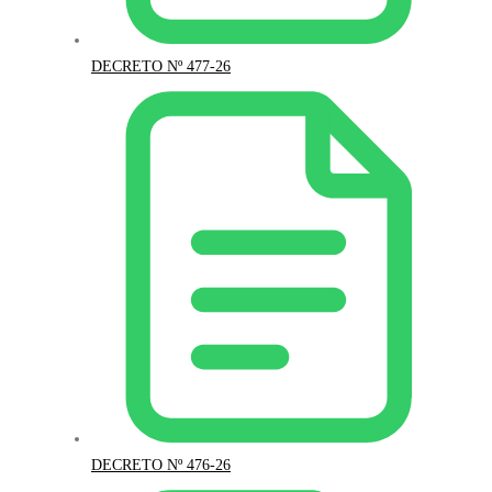
DECRETO Nº 477-26
DECRETO Nº 476-26