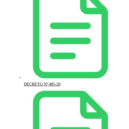
DECRETO Nº 485-26