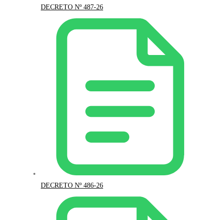
DECRETO Nº 487-26
DECRETO Nº 486-26