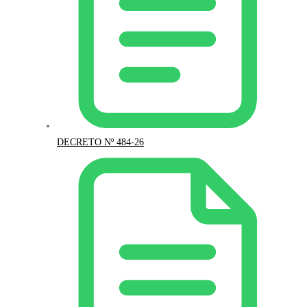
DECRETO Nº 484-26