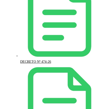
DECRETO Nº 474-26