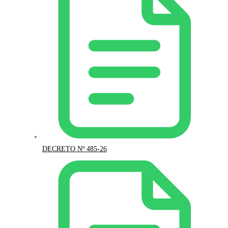
DECRETO Nº 485-26