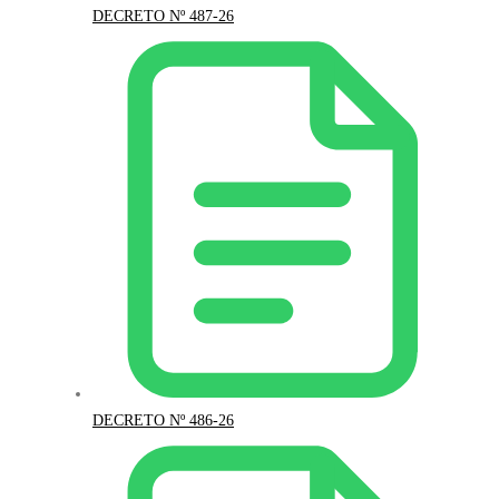
DECRETO Nº 487-26
DECRETO Nº 486-26