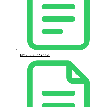
DECRETO Nº 479-26