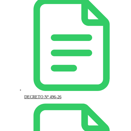
DECRETO Nº 496-26