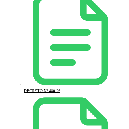
DECRETO Nº 480-26