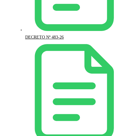
DECRETO Nº 483-26