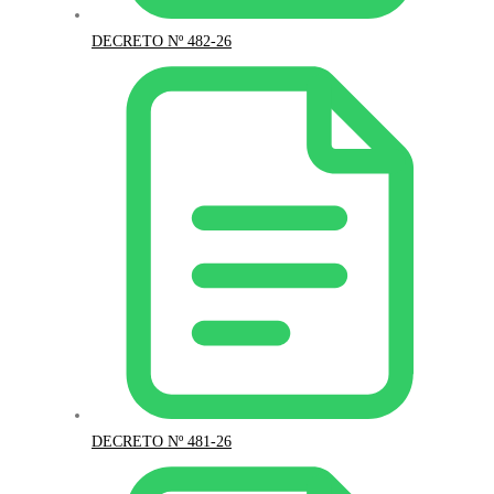
DECRETO Nº 482-26
DECRETO Nº 481-26