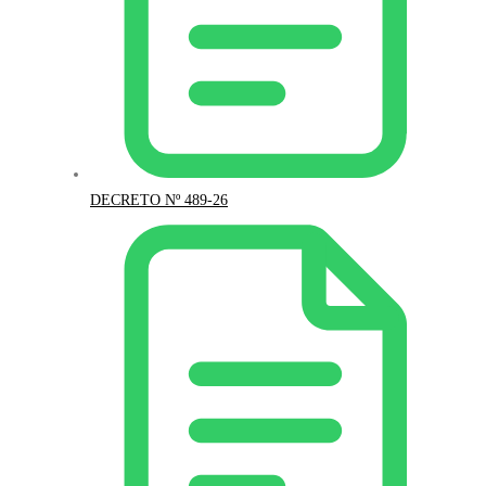
DECRETO Nº 489-26