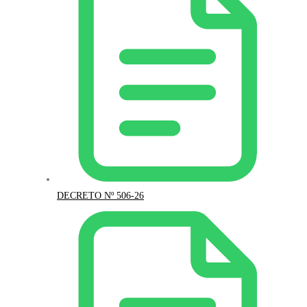
DECRETO Nº 506-26