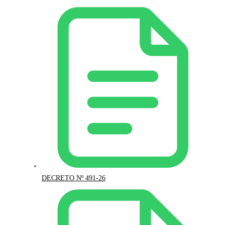
DECRETO Nº 491-26