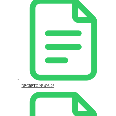
DECRETO Nº 496-26