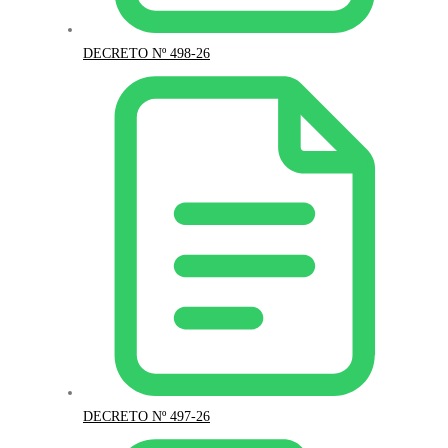
DECRETO Nº 498-26
DECRETO Nº 497-26