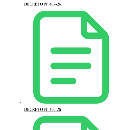
DECRETO Nº 487-26
DECRETO Nº 486-26