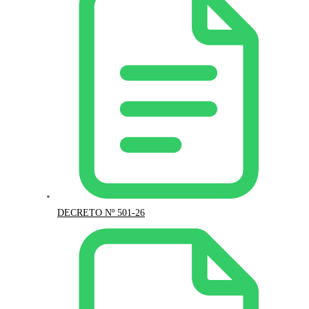
DECRETO Nº 501-26