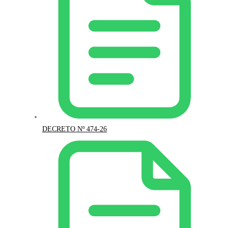
DECRETO Nº 474-26