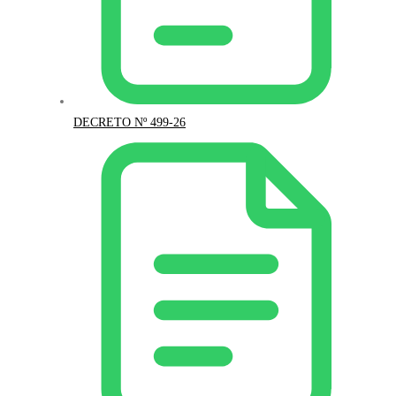
DECRETO Nº 499-26