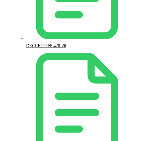
DECRETO Nº 478-26