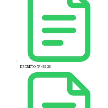
DECRETO Nº 469-26