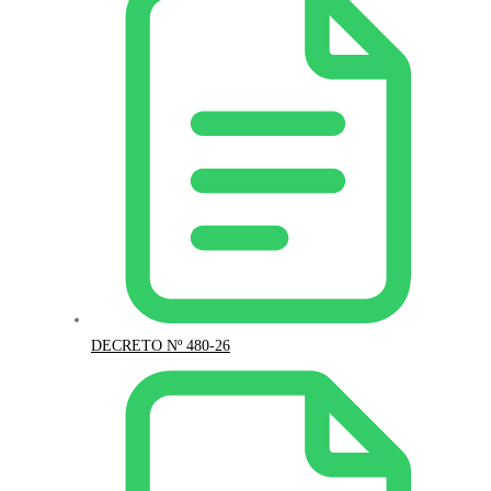
DECRETO Nº 480-26