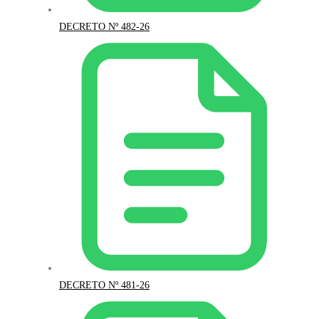
DECRETO Nº 482-26
DECRETO Nº 481-26