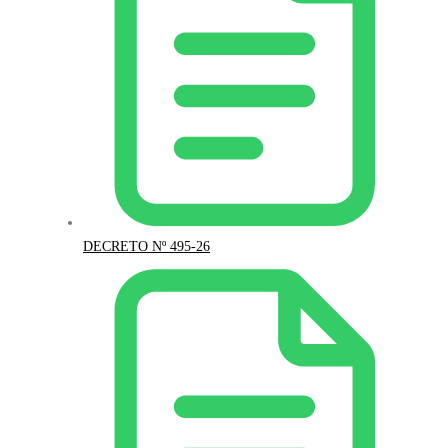
DECRETO Nº 495-26