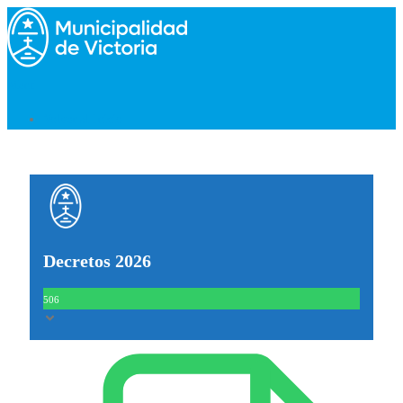
Saltar
al
contenido
Menú
Volver al Inicio
Decretos 2026
506