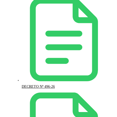
DECRETO Nº 496-26