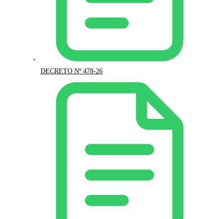
DECRETO Nº 478-26