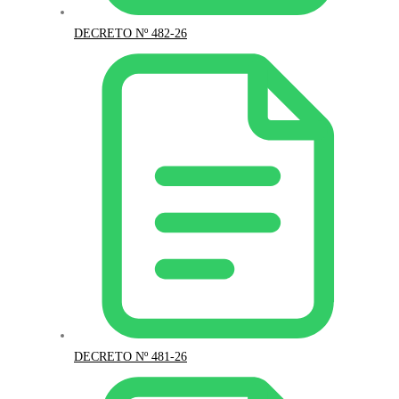
DECRETO Nº 482-26
DECRETO Nº 481-26