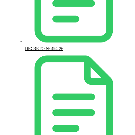
DECRETO Nº 494-26