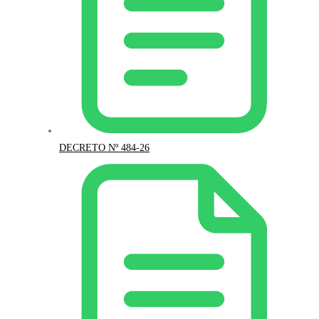
DECRETO Nº 484-26