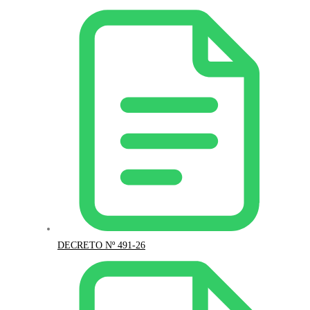
DECRETO Nº 491-26