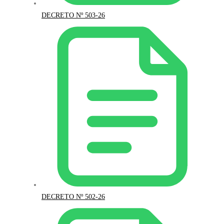
DECRETO Nº 503-26
DECRETO Nº 502-26