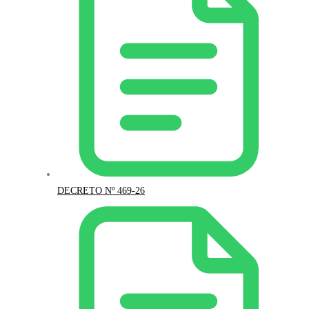
DECRETO Nº 469-26