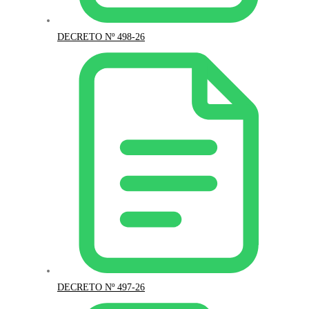
DECRETO Nº 498-26
DECRETO Nº 497-26