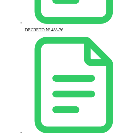
DECRETO Nº 488-26