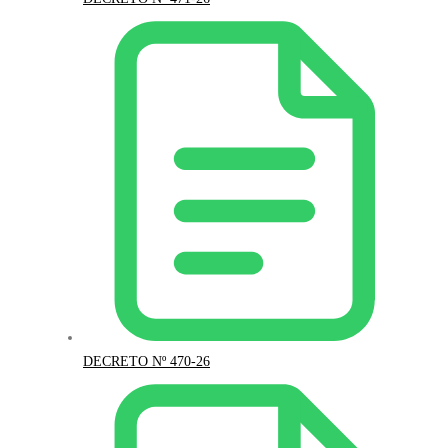
DECRETO Nº 470-26