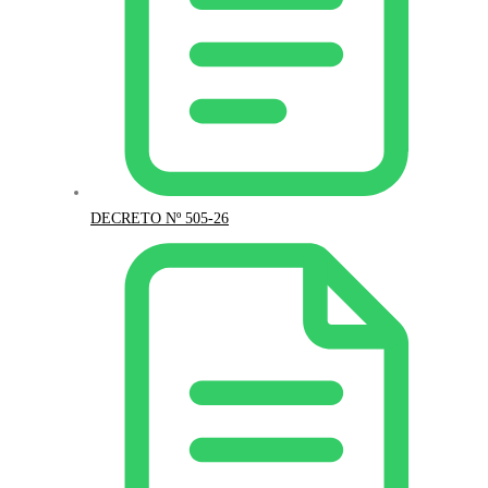
DECRETO Nº 505-26