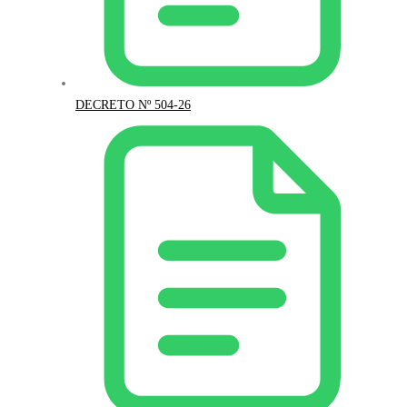
DECRETO Nº 504-26