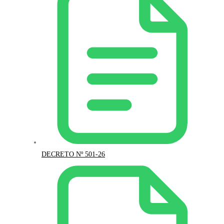
DECRETO Nº 501-26