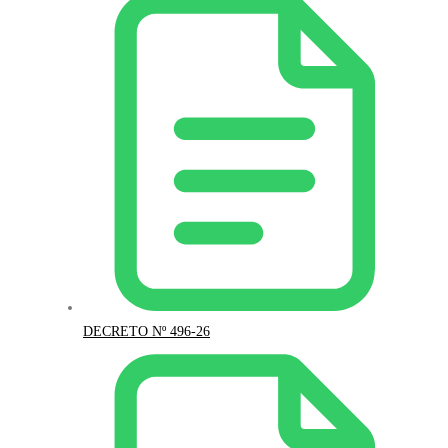
DECRETO Nº 496-26