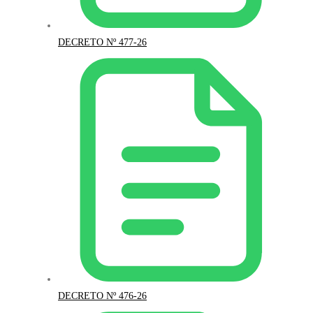
DECRETO Nº 477-26
DECRETO Nº 476-26