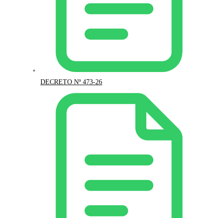
DECRETO Nº 473-26