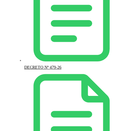
DECRETO Nº 479-26