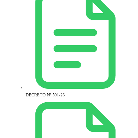
DECRETO Nº 501-26