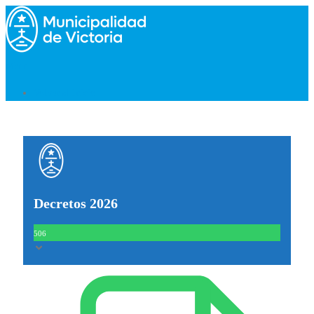
Saltar
al
contenido
Menú
Volver al Inicio
Decretos 2026
506