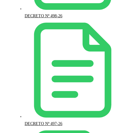
DECRETO Nº 498-26
DECRETO Nº 497-26