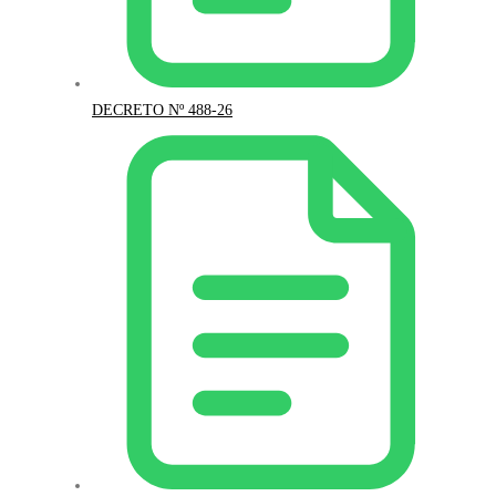
DECRETO Nº 488-26