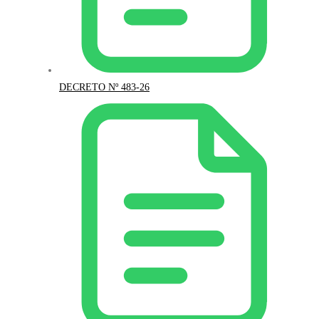
DECRETO Nº 483-26