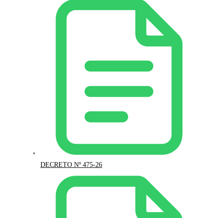
DECRETO Nº 475-26