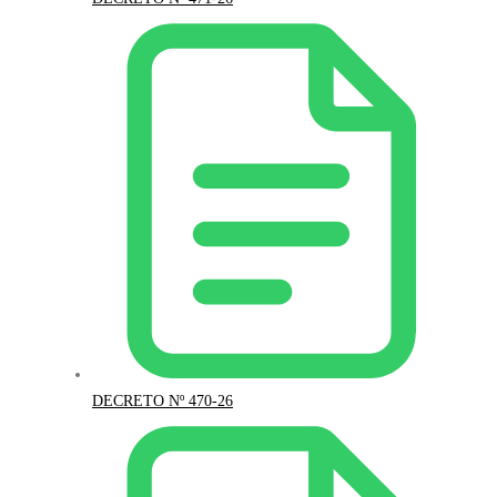
DECRETO Nº 470-26