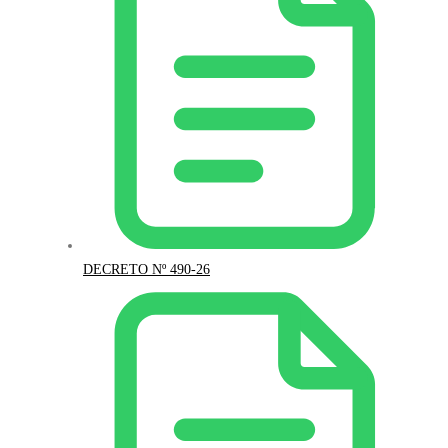
DECRETO Nº 490-26