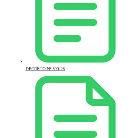
DECRETO Nº 500-26