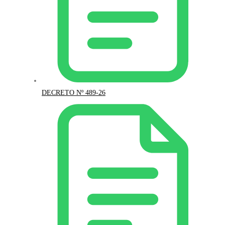
DECRETO Nº 489-26