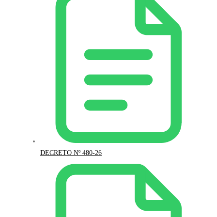
DECRETO Nº 480-26