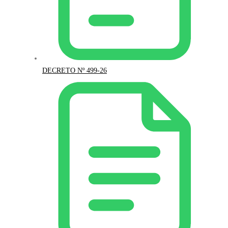
DECRETO Nº 499-26