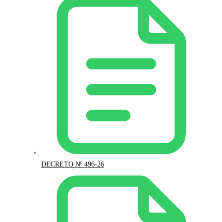
DECRETO Nº 496-26