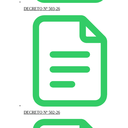
DECRETO Nº 503-26
DECRETO Nº 502-26