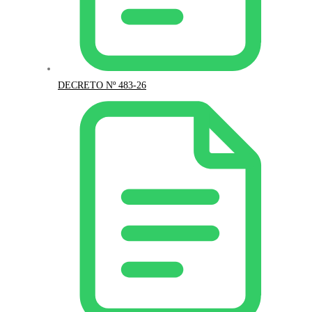
DECRETO Nº 483-26