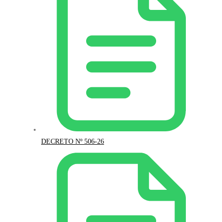
DECRETO Nº 506-26