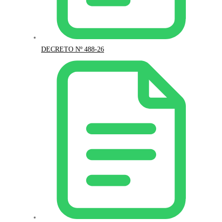
DECRETO Nº 488-26