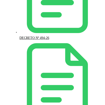
DECRETO Nº 494-26