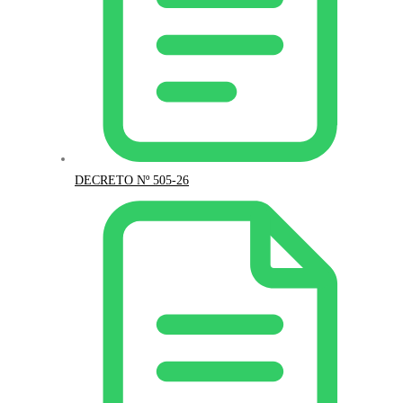
DECRETO Nº 505-26