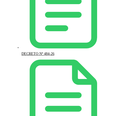
DECRETO Nº 484-26