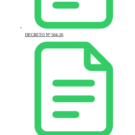
DECRETO Nº 504-26