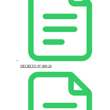
DECRETO Nº 490-26