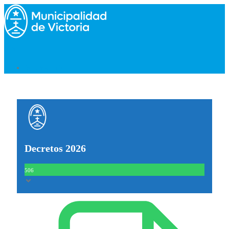
Saltar
al
contenido
Menú
Volver al Inicio
Decretos 2026
506