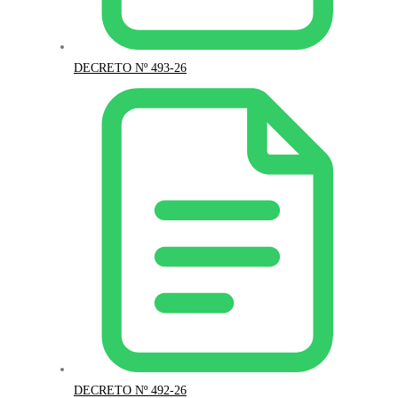
DECRETO Nº 493-26
DECRETO Nº 492-26