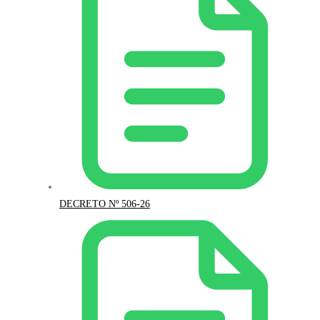
DECRETO Nº 506-26