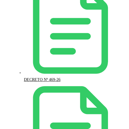
DECRETO Nº 469-26