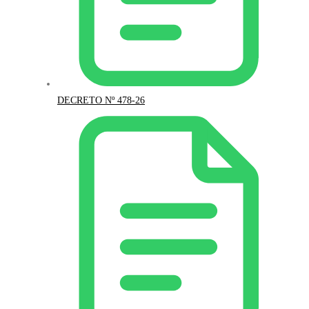
DECRETO Nº 478-26