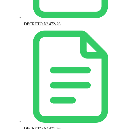
DECRETO Nº 472-26
DECRETO Nº 471-26