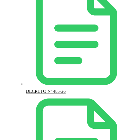
DECRETO Nº 485-26