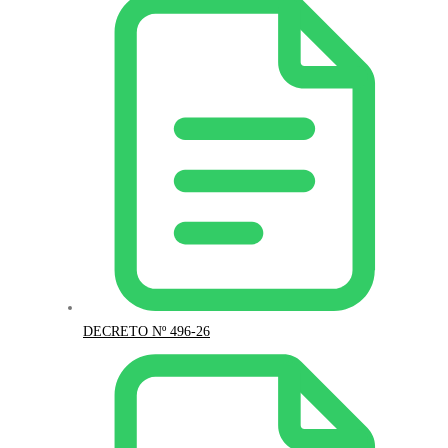
DECRETO Nº 496-26