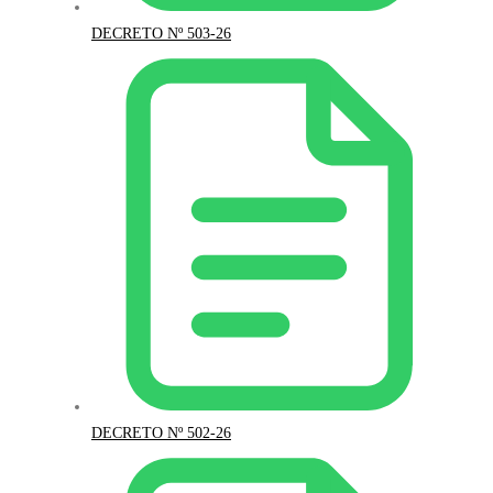
DECRETO Nº 503-26
DECRETO Nº 502-26