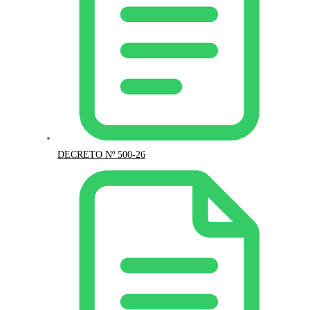
DECRETO Nº 500-26