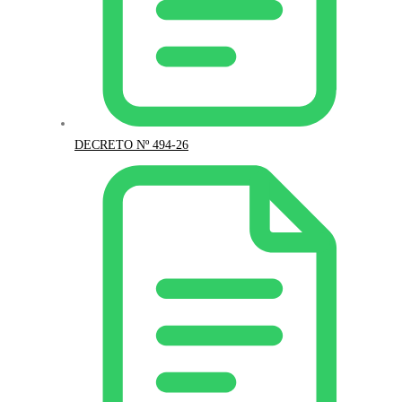
DECRETO Nº 494-26