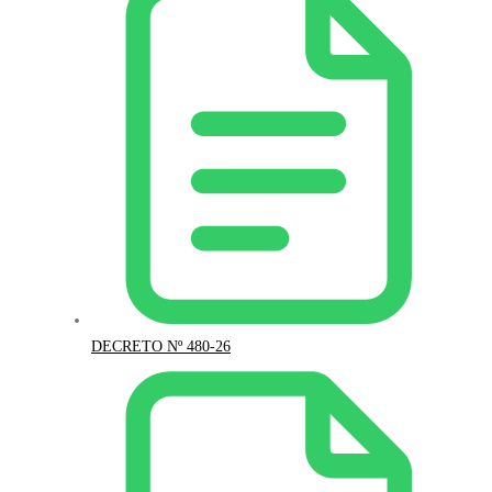
DECRETO Nº 480-26