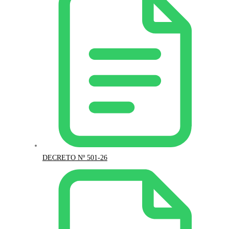
DECRETO Nº 501-26