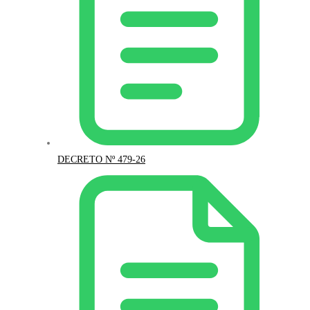
DECRETO Nº 479-26