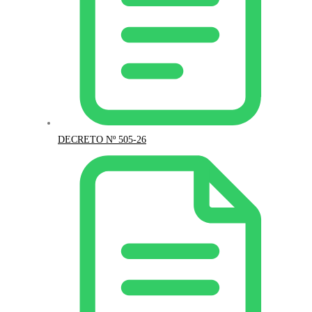
DECRETO Nº 505-26