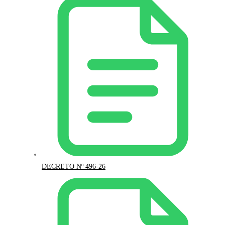
DECRETO Nº 496-26