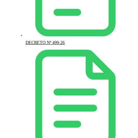
DECRETO Nº 499-26