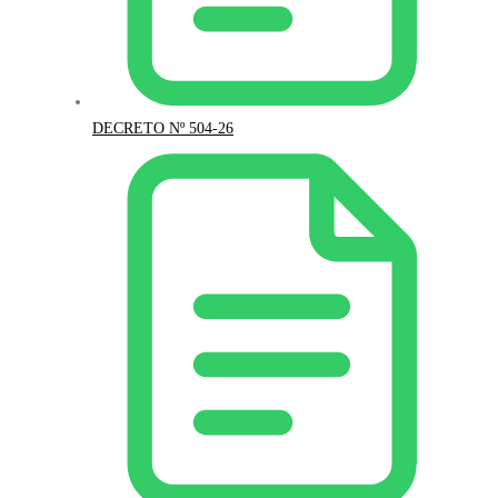
DECRETO Nº 504-26