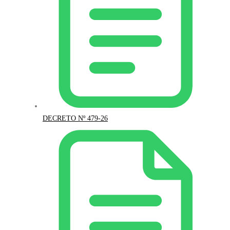
DECRETO Nº 479-26