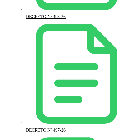
DECRETO Nº 498-26
DECRETO Nº 497-26