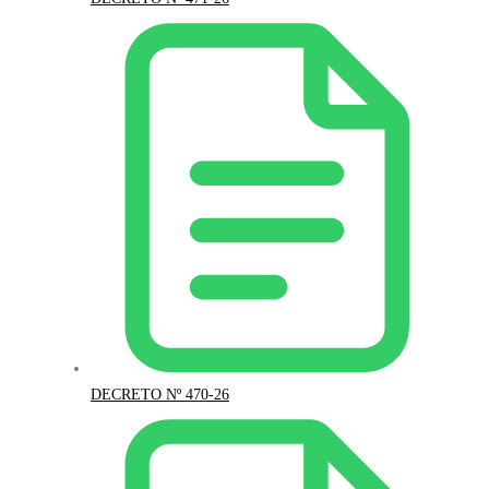
DECRETO Nº 470-26