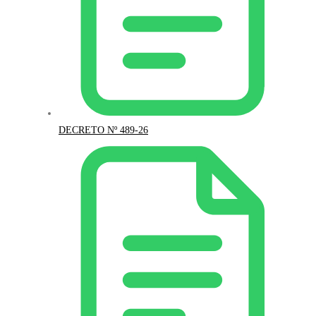
DECRETO Nº 489-26