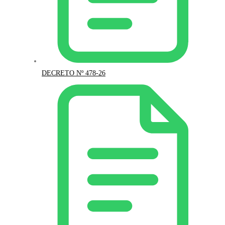
DECRETO Nº 478-26