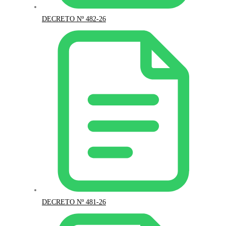
DECRETO Nº 482-26
DECRETO Nº 481-26