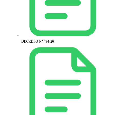
DECRETO Nº 494-26