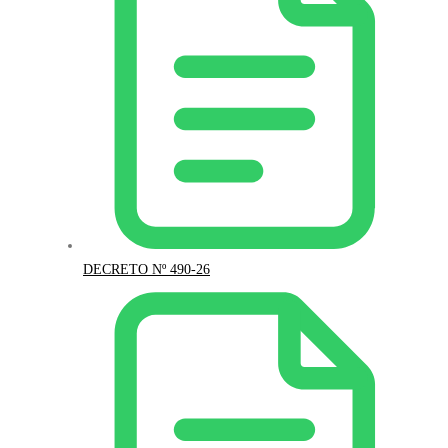
DECRETO Nº 490-26